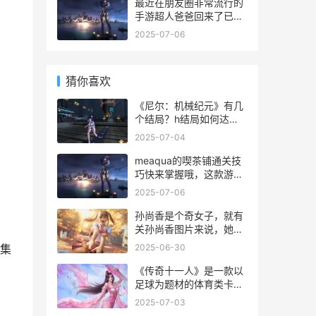
最近在朋友圈非常流行的
手游超人爸爸回来了已经
开放下载了，不过不少玩
2025-07-06
家都觉得手机上玩超人爸
爸回来了手机屏幕太小，
操作不方便，画面不够清
猜你喜欢
晰炫酷。那么如何在电脑
上运行超人爸爸回来了这
《尼尔：机械纪元》有几
款手游呢？小编现在就推
个结局？h结局如何达
荐
成？游戏中关于结局的有
2025-07-04
达成a结局、达成b结局、
达成9s结局、达成a2结局
meaqua的喫茶铺通关技
以及达成全结局，今天小
巧快来掌握哦，这款游戏
编就为大家分享《尼尔：
中加入了很有趣的解密玩
2025-07-06
机械纪元》h结局达成方
法，通过一道道难关顺利
法详解，一起来看看吧
过关吧，本站九游大大给
孙尚香是个奇女子，就有
大家准备了详细攻略内
关孙尚香图片来说，她容
容，希望大家能够快速通
貌奇佳，眼灿若星辰，眉
2025-06-30
集
关！
似天边远黛，鼻子挺翘，
樱桃小口，实属难得的美
《传奇十一人》是一款以
人。
足球为题材的体育类卡牌
游戏，画面表现相当精
2025-07-03
致，目前游戏已正式推出