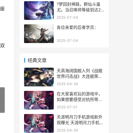
官方android和ios版本。
?梦回封神路，群仙斗蚩
座
游戏玩法整体借鉴了足球
尤。当召唤师等级到达22
经理的玩法设计。在目前
级，即可参与蚩尤复生玩
2025-07-04
版本的游戏中，随着玩家
法。在活动开启后，所有
等级的成长，可以
人共同与蚩尤战斗，根据
各位亲爱的忍者学员：
最终累计伤害进行排名。
活动奖励则根据召唤师在
2025-07-04
本次活动中的排名进行发
双
放。
经典文章
天高海阔国舰入列《战舰
世界闪击战》大连舰荣耀
登场 天高海阔怎么读
2025-04-29
在大家喜欢玩的游戏中，
如果想要感受对抗所带来
的紧张刺激感可选择wwe
»
2025-07-01
这一种类型的，也就是可
以展开摔跤的。那么wwe
天涯明月刀手机游戏新外
单机游戏在哪里下载呢？
观曝光 天涯明月刀手机壁
如果你在体验这种游戏的
纸 超高清
2025-04-29