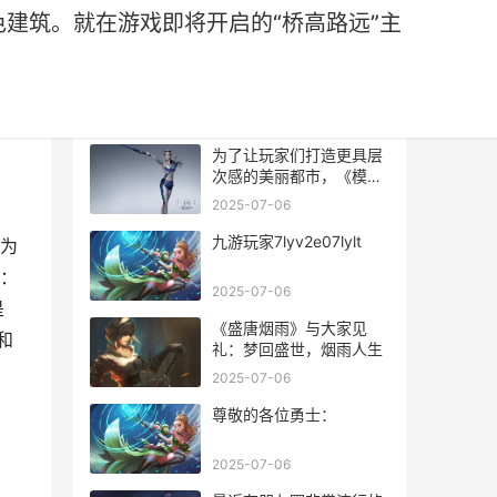
建筑。就在游戏即将开启的“桥高路远”主
热门文章
为了让玩家们打造更具层
次感的美丽都市，《模拟
城市：我是市长》推出了
2025-07-06
不少桥梁类的景色建筑。
就在游戏即将开启的“桥高
九游玩家7lyv2e07lylt
为
路远”主题活动中，玩家将
：
能收集到精美的桥梁和景
2025-07-06
色建筑。这里，让我们一
是
同来看！
《盛唐烟雨》与大家见
和
礼：梦回盛世，烟雨人生
2025-07-06
尊敬的各位勇士：
2025-07-06