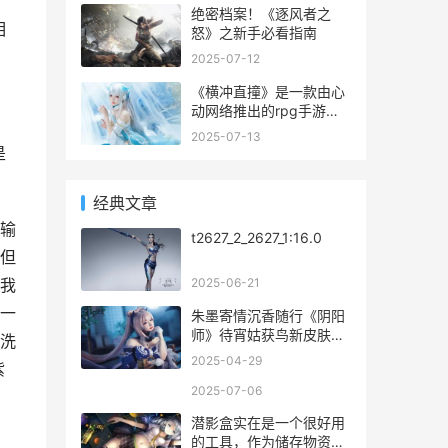
攻略，一起来看看吧。
落的方法啦，那就是死亡
绝密档案！《逐风者之
相
不掉落代码。那死亡不掉
怒》之新手必看指南
落代码是什么呢？他又要
2025-07-12
如何使用呢？
《横冲直撞》是一款由心
动网络推出的rpg手游，
游戏告别了传统的单人操
2025-07-13
控打怪升级的套路，改用
是
小队作战，战斗方式也采
用了有趣的对角度弹射玩
经典文章
法，让整个游戏的策略性
得到了极大了的提升。游
输
t2627_2_2627_1:16.0
戏使用了全3d的画面，
但
2025-06-21
我
一
朱墨寄情沉香随行《阴阳
师》待宵姑获鸟新皮肤上
洗
线
2025-04-29
紫
2025-07-06
潜影盒实在是一个很好用
的工具，作为储存物资的