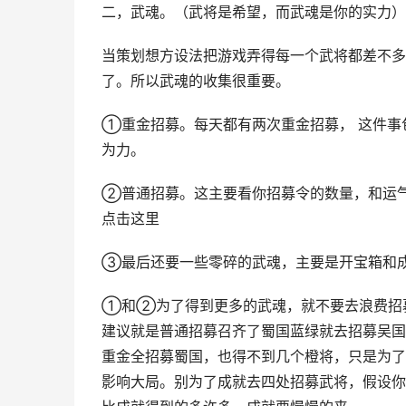
二，武魂。（武将是希望，而武魂是你的实力）
当策划想方设法把游戏弄得每一个武将都差不多
了。所以武魂的收集很重要。
①重金招募。每天都有两次重金招募， 这件事
为力。
②普通招募。这主要看你招募令的数量，和运
点击这里
③最后还要一些零碎的武魂，主要是开宝箱和
①和②为了得到更多的武魂，就不要去浪费招
建议就是普通招募召齐了蜀国蓝绿就去招募吴国
重金全招募蜀国，也得不到几个橙将，只是为了
影响大局。别为了成就去四处招募武将，假设你