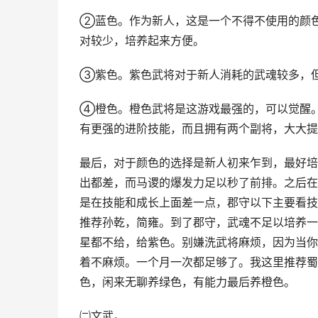
②蓝色。作为新人，这是一个不得不使用的颜
对较少，培养起来方便。
③紫色。紫色武将对于新人消耗的武魂较多，
④橙色。橙色武将是这游戏最强的，可以觉醒
有更强的进阶技能，而且拥有两个副将，大大提
最后，对于颜色的选择是新人初来乍到，最好培
出都差，而马谡的爆发力足以秒了前排。之后在
是在技能和成长上面差一点，郡守以下主要看技
推荐孙乾，简雍。到了郡守，武魂不足以培养一
星都不给，给紫色。别嫌洗武将麻烦，因为当你
着不麻烦。一个月一次都足够了。我这里推荐蜀
色，闲来无聊养绿色，有能力最后养橙色。
㈡文武。