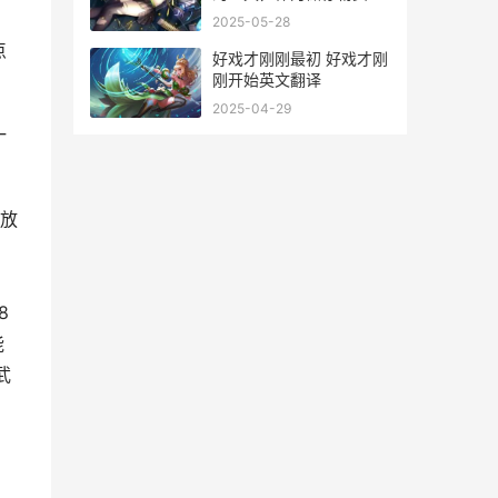
盒子，最特殊之处还是在
2025-05-28
于存储，那么潜影盒到底
点
是个什么样的特殊盒子，
好戏才刚刚最初 好戏才刚
又该怎么获得呢？下面小
刚开始英文翻译
编就给大家带来了我的世
2025-04-29
界中国版潜影盒获取攻
一
略。
放
8
能
武