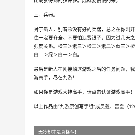
比成就得到的多许多。成就要慢慢的来。
三，兵器。
对于新人，别着急没有好的兵器，总之在你刚开
住一定要齐全。不要怕浪费银子，因为过几天之
强度关系。橙三＞紫三＞橙二＞紫二＞蓝三＞橙
白二＞绿＞白一＞白。
最后是新人在刚接触这游戏之后的任务问题，我
游高手，尽在九游！
如果你是游戏大神高手，请点击认证游戏高手！
以上作品由“九游原创写手组”成员義、雷皇（126
无冷却才是真格斗！