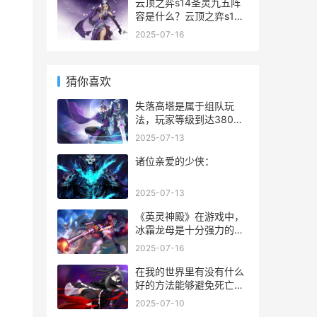
云顶之弈s14圣灵九五阵
容是什么？云顶之弈s14
赛季更新，小编为大家整
2025-07-16
理了一套当前版本最新阵
容，阵容内包含6圣灵使
者2裁决使2斗士。那么接
猜你喜欢
下来小编就为大家带来了
云顶之弈s14圣灵九五阵
失落高塔是属于组队玩
容介绍，一起来看
法，玩家等级到达380级
即可开启，该副本每天可
2025-07-13
以挑战2次，可以组队进
行挑战！
诸位亲爱的少侠：
2025-07-13
《英灵神殿》在游戏中，
冰霜龙母是十分强力的一
个boss，不过玩家想要找
2025-07-16
到她的位置可不容易，需
要的玩家都只知道要在雪
在我的世界里有没有什么
山里面寻找，但是具体才
好的方法能够避免死亡之
哪却不知道，下面小编就
后物品掉落呢？当然是有
2025-07-10
为大家带来完整版的寻找
能够避免死亡之后物品掉