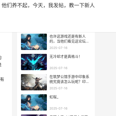
，他们养不起，今天，我发帖，教一下新人
热门文章
也许这游戏还是有新人
的，当他们看见这论坛里
面的帖子，一大堆橙将的
2025-07-16
介绍，但是有一点，他们
养不起，今天，我发帖，
无冷却才是真格斗！
的
教一下新人有一些地方该
是
注意的。
2025-07-16
在筑梦公馆手游中印象系
有
统究竟该怎么玩呢？印象
系统玩法内容还有不少玩
2025-07-16
家并不是很清楚呢！那么
下面就让我们一起来看一
虹桜_
下吧！
2025-07-16