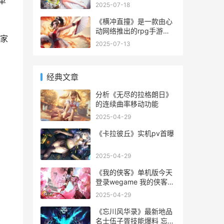
单
兑换码有哪些吗？下面小
定要嫁给像项羽那样英俊
2025-07-18
编就为大家带来了《香肠
伟岸、金戈铁马的铁血真
派对》ss7赛季糖果通
汉子!
《横冲直撞》是一款由心
动网络推出的rpg手游，
家
游戏告别了传统的单人操
2025-07-13
控打怪升级的套路，改用
小队作战，战斗方式也采
用了有趣的对角度弹射玩
经典文章
法，让整个游戏的策略性
得到了极大了的提升。游
分析《无尽的拉格朗日》
戏使用了全3d的画面，
的连续曲率移动功能
2025-04-29
《卡拉彼丘》实机pv首曝
2025-04-29
《我的侠客》单机版今天
登录wegame 我的侠客侠
客大全
2025-04-29
《忘川风华录》最新地品
名士伍子胥技能爆料 忘川