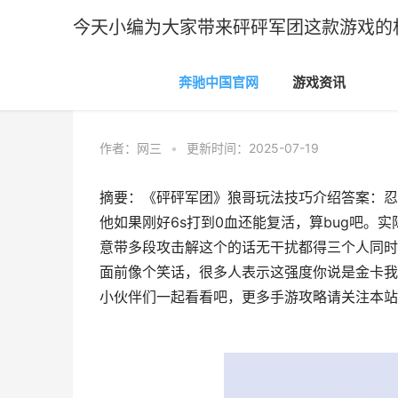
今天小编为大家带来砰砰军团这款游戏的
奔驰中国官网
游戏资讯
奔驰中国官网
>
游戏资讯
作者：
网三
•
更新时间：2025-07-19
摘要：《砰砰军团》狼哥玩法技巧介绍答案：忍
他如果刚好6s打到0血还能复活，算bug吧。
意带多段攻击解这个的话无干扰都得三个人同时
面前像个笑话，很多人表示这强度你说是金卡我
小伙伴们一起看看吧，更多手游攻略请关注本站