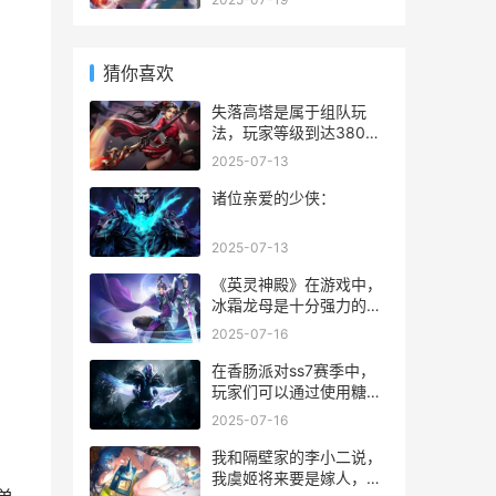
猜你喜欢
失落高塔是属于组队玩
法，玩家等级到达380级
即可开启，该副本每天可
2025-07-13
以挑战2次，可以组队进
行挑战！
诸位亲爱的少侠：
2025-07-13
《英灵神殿》在游戏中，
冰霜龙母是十分强力的一
个boss，不过玩家想要找
2025-07-16
到她的位置可不容易，需
要的玩家都只知道要在雪
在香肠派对ss7赛季中，
山里面寻找，但是具体才
玩家们可以通过使用糖果
哪却不知道，下面小编就
通用礼包兑换码在游戏中
2025-07-16
为大家带来完整版的寻找
快速获取海量的糖果，这
攻略，一起来看看吧。
对玩家来说是非常有帮助
我和隔壁家的李小二说，
的，想要知道这次的糖果
我虞姬将来要是嫁人，一