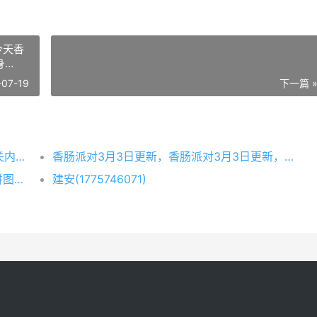
今天香
身
九游小
-07-19
下一篇 
今天小编为大家带来砰砰军团这款游戏的相关内容了，感兴趣的小伙伴们一起看看吧，更多手游攻略请关注本站！
香肠派对3月3日更新，香肠派对3月3日更新，今天香肠派对修复了15个bug，其中还包括了最近的隐身bug。那么究竟修复了哪些内容呢？下面快跟随九游小编一起来看看吧。
岛民们的角色等级可以达到290级了！那么拼图属性上限也会随着等级提升而变化~
建安(1775746071)