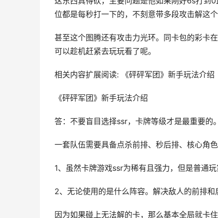
这东西真得砍，主要问题是他如果刚好6s打到0
位都是每秒打一下的，不刻意带多段攻击解这个
甚至这个图腾还有攻击力光环。同卡包的彩卡在
可以趁机赶紧去玩玩看了呢。
相关内容扩展阅读: 《砰砰军团》新手玩法介绍
《砰砰军团》新手玩法介绍
答：不要盲目选择ssr，卡牌等级才是最重要的
一套队伍需要具备点杀前排、秒后排、核心角色
1、虽然卡牌游戏ssr为稀有且强力，但是普通
2、无论使用的是什么阵容。解决敌人的前排和
因为如果碰上无法解的卡，那么基本全局就卡住