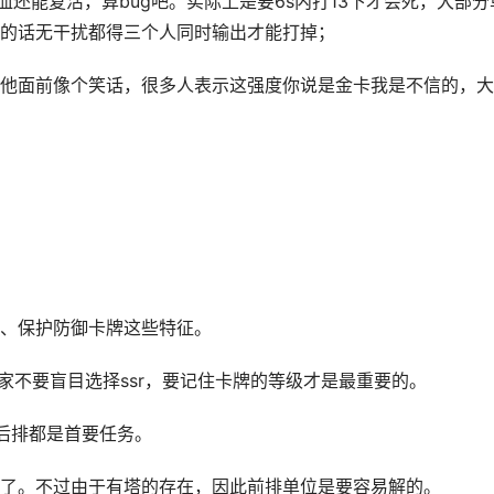
血还能复活，算bug吧。实际上是要6s内打13下才会死，大部分
的话无干扰都得三个人同时输出才能打掉；
他面前像个笑话，很多人表示这强度你说是金卡我是不信的，大
。
、保护防御卡牌这些特征。
玩家不要盲目选择ssr，要记住卡牌的等级才是最重要的。
后排都是首要任务。
了。不过由于有塔的存在，因此前排单位是要容易解的。