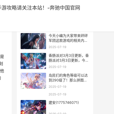
游攻略请关注本站！-奔驰中国官网
热门文章
今天小编为大家带来砰砰
军团这款游戏的相关内容
了，感兴趣的小伙伴们一
2025-07-19
起看看吧，更多手游攻略
请关注本站！
香肠派对3月3日更新，香
是
肠派对3月3日更新，今天
刻
香肠派对修复了15个
2025-07-19
bug，其中还包括了最近
他
的隐身bug。那么究竟修
岛民们的角色等级可以达
的
复了哪些内容呢？下面快
到290级了！那么拼图属
跟随九游小编一起来看看
性上限也会随着等级提升
2025-07-19
吧。
而变化~
2025-07-19
建安(1775746071)
2025-07-19