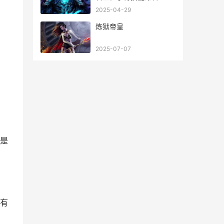
风华录奔驰中国官网
2025-04-29
炼狱帝皇
2025-07-07
是
有