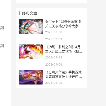
神流等等，这些强力兵种
汽车，让玩家在体验时，
组成的流派威力十足，能
够满足朋友们冲杯或者打
经典文章
部落战的需求。但这些流
派有一个共同的特点，那
保卫萝卜4绿野奇缘第15
就是造价较高。用于为取
关过关攻略分享给大家，
三
剑
不少小伙伴对于这个保卫
2025-06-30
萝卜4绿野奇缘第15关具
体应该怎么过不清楚，这
2025-07-09
个保卫萝卜4绿野奇缘第
剑
《拂晓：胜利之刻》4月
15关九游游戏小编就专门
重大升级正式登场 《拂
分享给大家相关攻略，大
晓:胜利之刻》
家看完就知道了。
2025-04-29
2025-04-29
《忘川风华录》手机游戏
秉笔鸿篇嬴政主线开启 忘
川风华录水沃西川
2025-04-29