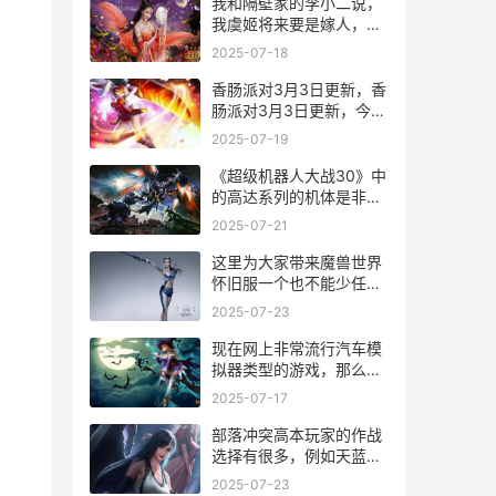
我和隔壁家的李小二说，
我虞姬将来要是嫁人，一
定要嫁给像项羽那样英俊
2025-07-18
伟岸、金戈铁马的铁血真
汉子!
香肠派对3月3日更新，香
肠派对3月3日更新，今天
香肠派对修复了15个
2025-07-19
bug，其中还包括了最近
的隐身bug。那么究竟修
《超级机器人大战30》中
复了哪些内容呢？下面快
的高达系列的机体是非常
跟随九游小编一起来看看
多的，z高达就是其中一
2025-07-21
吧。
个，但是很多玩家都不太
清楚z高达到底怎么样，
这里为大家带来魔兽世界
其实z高达是奥古和阿纳
怀旧服一个也不能少任务
海姆公司一起启动的“z计
怎么做，这是最近很多小
2025-07-23
划”所开发的可变形ms机
伙伴都在玩的游戏，这也
体，大招突击账面1
是很多玩家都遇到的问
现在网上非常流行汽车模
题，还不会的朋友快一起
拟器类型的游戏，那么
来看看详细的攻略吧。在
2022年热门的汽车模拟器
2025-07-17
这款游戏中，玩法是一大
游戏大全有哪些？汽车类
亮点，可玩性很高，而且
型的游戏非常适合放松时
部落冲突高本玩家的作战
在制
玩，特别能够让人释放压
选择有很多，例如天蓝巫
力。每一款汽车模拟器游
流，狂暴狗球流，石法武
2025-07-23
戏都逼真的模仿了真实的