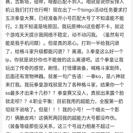
赛，吉斯塔，宿命，啥都匹配不到人。咱就是说你安排人
机让我们打打也行啊！现在出了一个bingo活动任务要求打
五次拳皇大赛，已经准备开小号匹配大号了不知道能不能
行。2.我不知道是啥原因，我玩原神lol这些都不卡，就这
个游戏天天提示我网络不稳定，动不动闪我。（虽然有可
能是我手机问题）。但是真的恶心。打到一半给我闪退
了，给格斗家升级都能闪退？？离谱。3.拳皇这么好一个
ip，你就是说抄你也不能做的这么离谱吧。这个拳皇让我
玩出了传奇的感觉，刷怪，打怪爆装备，喊格斗家助阵，
后面还有宠物神器。就差一句广告语：一拳ko，是八神就
来打我。我玩拳皇游戏就是为了各种格斗家，结果你一个
ss最多才出来十几秒？？拳皇赛又没人，真就出来露个脸
就走呗？？4.职业平衡：目前我用的超能力，全服第一奶
坦就不说啥了。但是！！！我的小号！一个暗炎一个影
刃！俩脆皮鸡！这俩死两回我的超能力大号都没咋伤。
（装备等级那些没关系，这三个号战力相差不超过一