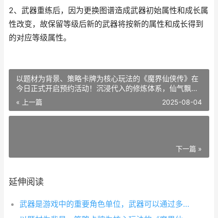
2、武器重练后，因为更换图谱造成武器初始属性和成长属
性改变，故保留等级后新的武器将按新的属性和成长得到
的对应等级属性。
以题材为背景、策略卡牌为核心玩法的《魔界仙侠传》在
今日正式开启预约活动！沉浸代入的修炼体系，仙气飘飘
的伙伴立绘，赏心悦目的战斗表现，都能让玩家在这个游
« 上一篇
2025-08-04
戏过程中体验到与众不同的修仙世界。游戏中玩家将带领
下一篇 »
延伸阅读
武器是游戏中的重要角色单位，武器可以通过多种方式进行养成，从而提高武器属性，增加战斗实力。武器养成主要分为图谱收集、武器制造、武器进阶、武器升级、技能升级、魂珠收集等六大部分。