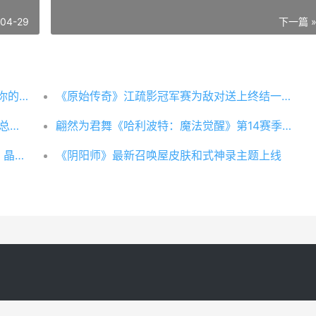
-04-29
下一篇 
《我叫mt：归来》宝石系统马上开启来diy你的唯一战将
《原始传奇》江疏影冠军赛为敌对送上终结一击 原始传奇百度百科
王者荣耀诞生丨2022年klc中韩传奇锦标赛总决赛战报出炉
翩然为君舞《哈利波特：魔法觉醒》第14赛季开幕
晶核都裂开了：吃烤串的事情能否稍微放放 晶核长大的条件是什么
《阴阳师》最新召唤屋皮肤和式神录主题上线