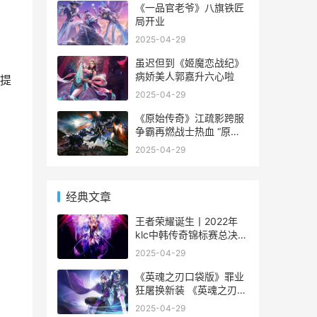
《一品官老爷》八旗铁匠
局开业
2025-04-29
虽迟但到《姬魔恋战纪》
病娇美人郭嘉升六心啦
提
2025-04-29
《原始传奇》江疏影跨服
争霸再燃战士热血 “原始
传奇”
2025-04-29
经典文章
王者荣耀诞生丨2022年
klc中韩传奇锦标赛总决赛
战报出炉
2025-04-29
《英魂之刃口袋版》罪业
狂屠换新装 《英魂之刃口
袋版》关羽头像
2025-04-29