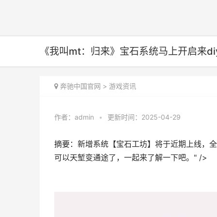
《我叫mt：归来》宝石系统马上开启来d
奔驰中国官网
>
游戏资讯
作者：
admin
•
更新时间：2025-04-29
摘要：新增系统【宝石工坊】将于近期上线，全
可以天堑变通途了，一起来了解一下吧。" />