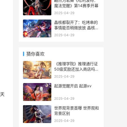
翩然为君舞《哈利波特：
魔法觉醒》第14赛季开幕
2025-04-29
晶核都裂开了：吃烤串的
事情能否稍微放放 晶核长
大的条件是什么
2025-04-29
猜你喜欢
《推理学院》推理通行证
50级奖励还加入商店吗
推理学院好玩吗
2025-04-29
起源觉醒开启 起源xv
天
2025-04-29
世界观背景首曝 世界观和
背景区别
2025-04-29