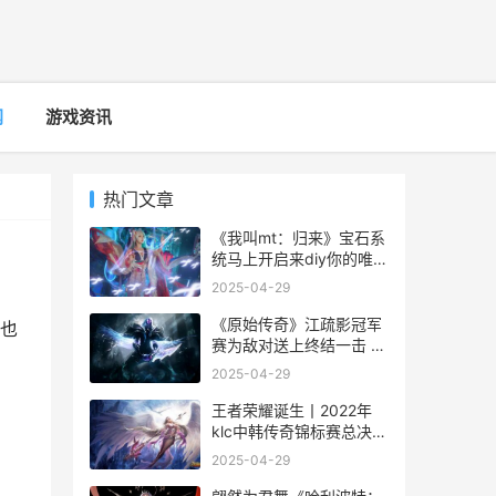
网
游戏资讯
热门文章
《我叫mt：归来》宝石系
统马上开启来diy你的唯一
战将
2025-04-29
《原始传奇》江疏影冠军
也
赛为敌对送上终结一击 原
始传奇百度百科
2025-04-29
王者荣耀诞生丨2022年
klc中韩传奇锦标赛总决赛
战报出炉
2025-04-29