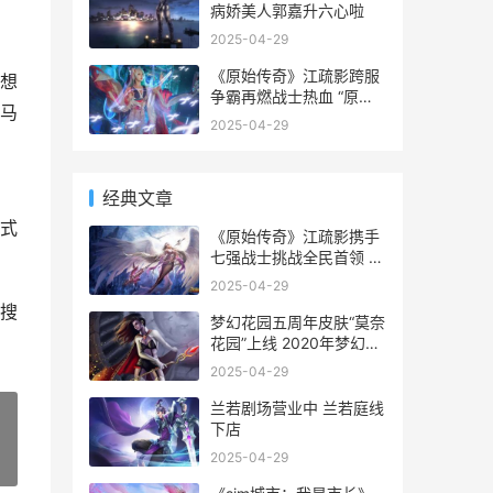
病娇美人郭嘉升六心啦
2025-04-29
《原始传奇》江疏影跨服
想
争霸再燃战士热血 “原始
马
传奇”
2025-04-29
经典文章
式
《原始传奇》江疏影携手
七强战士挑战全民首领 原
始传奇宣传视频
2025-04-29
搜
梦幻花园五周年皮肤“莫奈
花园”上线 2020年梦幻花
园
2025-04-29
兰若剧场营业中 兰若庭线
下店
2025-04-29
»