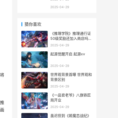
2025-04-29
猜你喜欢
《推理学院》推理通行证
50级奖励还加入商店吗
推理学院好玩吗
2025-04-29
起源觉醒开启 起源xv
2025-04-29
世界观背景首曝 世界观和
将
背景区别
2025-04-29
《一品官老爷》八旗铁匠
局开业
推
2025-04-29
画
虽迟但到《姬魔恋战纪》