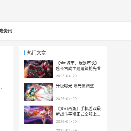
戏资讯
热门文章
《sim城市：我是市长》
悠长古韵主题建筑抢先看
2025-04-29
升级曝光 曝光值调整
，
2025-04-29
《梦幻西游》手机游戏最
新战斗平衡正式全服上线
梦幻西游手游逐月蜃境特
2025-04-29
殊事件
2025-04-29