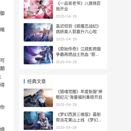
《一品官老爷》八旗铁匠
局开业
御
2025-04-29
虽迟但到《姬魔恋战纪》
暗
病娇美人郭嘉升六心啦
2025-04-29
《原始传奇》江疏影跨服
争霸再燃战士热血 “原始
传奇”
可
2025-04-29
期
先
经典文章
得
《猎魂觉醒》年度新服“神
眠纪元”海量福利重磅开启
2025-04-29
你
《梦幻西游三维版》最新
帮派花果山上线 《梦幻西
游三维版》
2025-04-29
缔