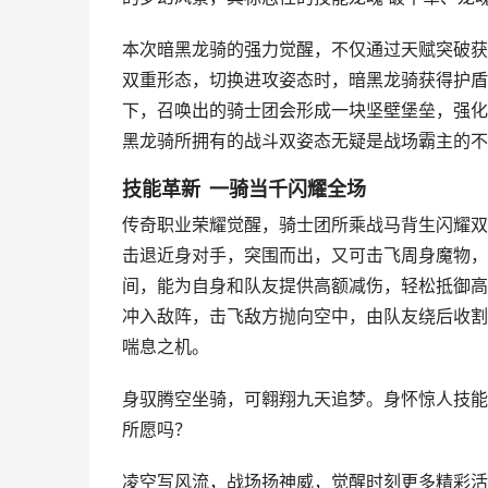
本次暗黑龙骑的强力觉醒，不仅通过天赋突破获
双重形态，切换进攻姿态时，暗黑龙骑获得护盾
下，召唤出的骑士团会形成一块坚壁堡垒，强化
黑龙骑所拥有的战斗双姿态无疑是战场霸主的不
技能革新 一骑当千闪耀全场
传奇职业荣耀觉醒，骑士团所乘战马背生闪耀双
击退近身对手，突围而出，又可击飞周身魔物，
间，能为自身和队友提供高额减伤，轻松抵御高
冲入敌阵，击飞敌方抛向空中，由队友绕后收割
喘息之机。
身驭腾空坐骑，可翱翔九天追梦。身怀惊人技能
所愿吗？
凌空写风流，战场扬神威，觉醒时刻更多精彩活