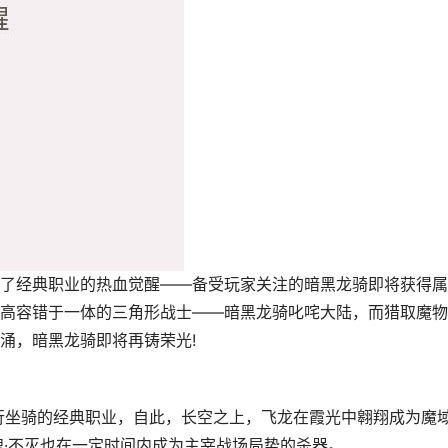
了经典职业的热血觉醒——备受玩家关注的暗黑龙骑即将获得属
高容错于一体的三角形战士——暗黑龙骑叱咤大陆，而猎取魔物
涌，暗黑龙骑即将再铸荣光!
飞行坐骑的经典职业，自此，长空之上，飞龙在霞光中翱翔成为魔
魂·不灭也在一定时间内成为主宰战场局势的杀器。