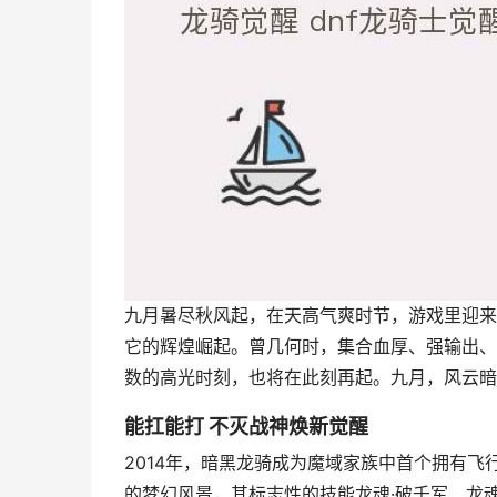
九月暑尽秋风起，在天高气爽时节，游戏里迎来
它的辉煌崛起。曾几何时，集合血厚、强输出、
数的高光时刻，也将在此刻再起。九月，风云暗
能扛能打 不灭战神焕新觉醒
2014年，暗黑龙骑成为魔域家族中首个拥有
的梦幻风景，其标志性的技能龙魂·破千军、龙