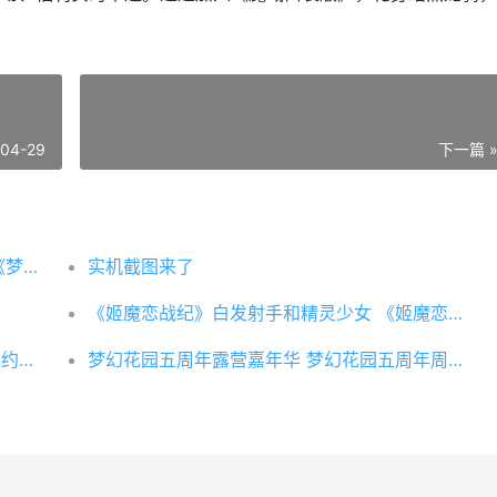
-04-29
下一篇 
《梦幻西游三维版》最新帮派花果山上线 《梦幻西游三维版》
实机截图来了
《姬魔恋战纪》白发射手和精灵少女 《姬魔恋战纪》文丑好感度剧情视频
《与平精英》四排节发起“100人四排组队邀约计划”
梦幻花园五周年露营嘉年华 梦幻花园五周年周边有什么