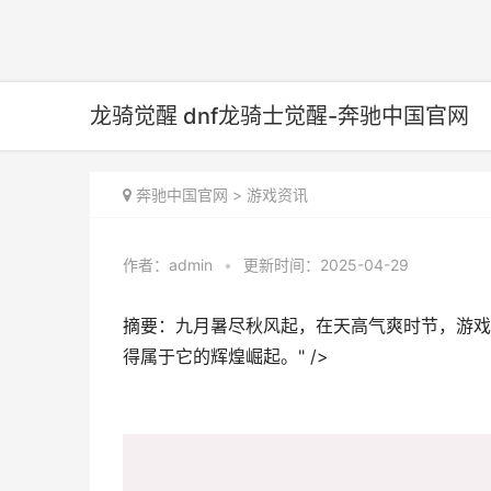
龙骑觉醒 dnf龙骑士觉醒-奔驰中国官网
奔驰中国官网
>
游戏资讯
作者：
admin
•
更新时间：2025-04-29
摘要：九月暑尽秋风起，在天高气爽时节，游戏
得属于它的辉煌崛起。" />