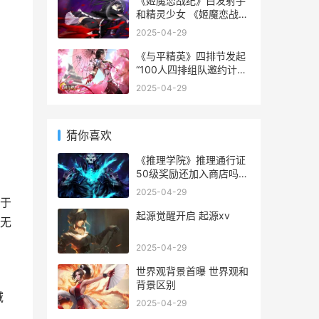
《姬魔恋战纪》白发射手
和精灵少女 《姬魔恋战
纪》文丑好感度剧情视频
2025-04-29
《与平精英》四排节发起
“100人四排组队邀约计
划”
2025-04-29
猜你喜欢
《推理学院》推理通行证
50级奖励还加入商店吗
推理学院好玩吗
2025-04-29
于
起源觉醒开启 起源xv
无
2025-04-29
世界观背景首曝 世界观和
背景区别
域
2025-04-29