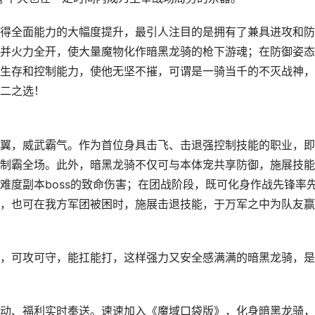
得全面能力的大幅度提升，最引人注目的是拥有了兼具进攻和防
并火力全开，使大量魔物化作暗黑龙骑的枪下游魂；在防御姿态
生存和控制能力，使他无坚不摧，可谓是一骑当千的不灭战神，
二之选！
翼，威武霸气。作为首位身具击飞、击退强控制技能的职业，即
制霸全场。此外，暗黑龙骑不仅可与本体宠共享防御，施展技能
难度副本boss的致命伤害；在团战阶段，既可化身作战先锋率
，也可在我方军团被困时，施展击退技能，于万军之中为队友赢
，可攻可守，能扛能打，这样强力又安全感满满的暗黑龙骑，是
动、福利实时奉送。速速加入《魔域口袋版》，化身暗黑龙骑，