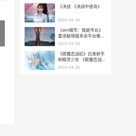
《决战 《决战中途岛》
2025-04-29
《sim城市：我是市长》
童话秘境版本全平台推出
»
模拟城市我是市下载
2025-04-29
《姬魔恋战纪》白发射手
和精灵少女 《姬魔恋战
纪》文丑好感度剧情视频
2025-04-29