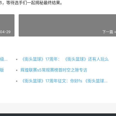
动都市，等待选手们一起揭秘最终结果。
-04-29
下一篇 
《机动都市阿尔法》驾驶员【佐伊】加入超级机甲联赛
《街头篮球》17周年： 《街头篮球》还有人玩么
版
辉煌联赛s5常规赛榜首时空之隙专访
《街头篮球》17周年征文：你好fs 《街头篮球》不知火舞头像