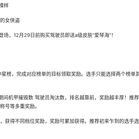
模样
的女侠盗
场，12月29日前购买驾驶员即送a级皮肤“爱琴海”！
汰榜或冲星榜，完成对应榜单的目标领取奖励。选手只能选择两个榜单
期间机甲摧毁数 驾驶员淘汰数，排名越靠前，奖励越丰厚！推
称号等多重奖励。
，获得不同档位奖励，奖励可累加获得。推荐初来乍到的选手选