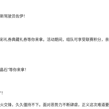
新驾驶员佐伊！
彩礼券典藏礼券等你来拿。活动期间，组队可享受联赛积分，亲
晶石”等你来拿！
”！
火交锋，久久僵持不下。面对恶势力不断肆虐，正义这次难道要