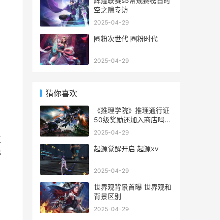
辉煌联赛s5常规赛榜首时
空之隙专访
2025-04-29
圈粉次世代 圈粉时代
2025-04-29
猜你喜欢
《推理学院》推理通行证
50级奖励还加入商店吗
推理学院好玩吗
2025-04-29
正
起源觉醒开启 起源xv
得
2025-04-29
世界观背景首曝 世界观和
背景区别
2025-04-29