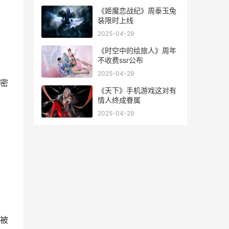
《姬魔恋战纪》周泰玉兔
装限时上线
2025-04-29
《时空中的绘旅人》周年
不收费ssr公布
2025-04-29
密
《天下》手机游戏这对有
情人终成眷属
2025-04-29
被