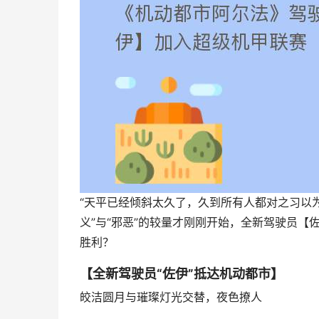
“天平已经倾斜太久了，久到所有人都对之习以
义”与“邪恶”的较量才刚刚开始，全新驾驶员
胜利？
【全新驾驶员“佐伊”抵达机动都市】
皎洁圆月与璀璨灯光交替，夜色撩人