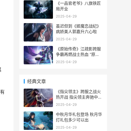
《一品官老爷》八旗铁匠
局开业
2025-04-29
虽迟但到《姬魔恋战纪》
病娇美人郭嘉升六心啦
2025-04-29
《原始传奇》江疏影跨服
争霸再燃战士热血 “原始
传奇”
2025-04-29
其
经典文章
《指尖领主》跨服之战火
荐有
热开战 指尖领主奔驰中国
官网
2025-04-29
中秋月华礼包登场 秋月华
灯礼包多少可以出
2025-04-29