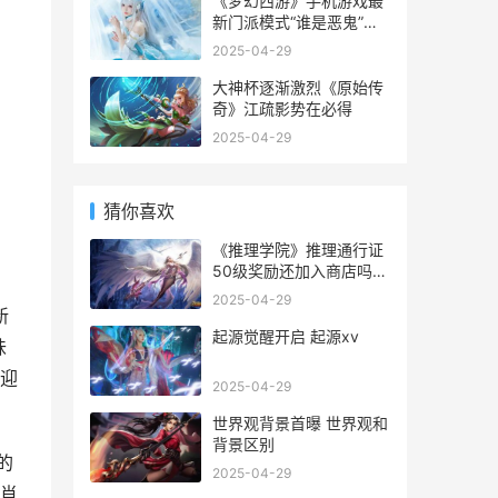
《梦幻西游》手机游戏最
新门派模式“谁是恶鬼”正
式上线 梦幻西游手游官方
2025-04-29
大神杯逐渐激烈《原始传
奇》江疏影势在必得
2025-04-29
猜你喜欢
《推理学院》推理通行证
50级奖励还加入商店吗
推理学院好玩吗
2025-04-29
新
起源觉醒开启 起源xv
味
迎
2025-04-29
世界观背景首曝 世界观和
背景区别
的
2025-04-29
肖