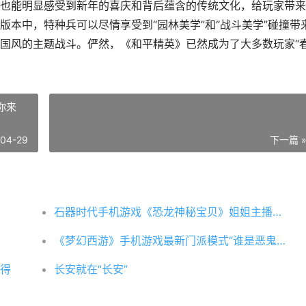
也能明显感受到新年的喜庆和背后蕴含的传统文化，给玩家带来
本中，特种兵可以尽情享受到“园林美学”和“战斗美学”碰撞带
国风的主题战斗。俨然，《和平精英》已然成为了大多数玩家“
你来
-04-29
下一篇 
石器时代手机游戏《恐龙神秘宝贝》姐姐主播等你来 石器时代手机版奔驰中国官网
《梦幻西游》手机游戏最新门派模式“谁是恶鬼”正式上线 梦幻西游手游官方
得
长安就在“长安”