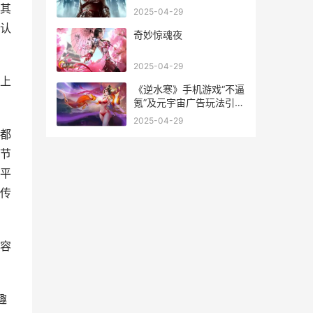
其
2025-04-29
认
奇妙惊魂夜
2025-04-29
上
《逆水寒》手机游戏“不逼
氪”及元宇宙广告玩法引热
议 《逆水寒》手机版下载
2025-04-29
都
节
平
传
容
趣