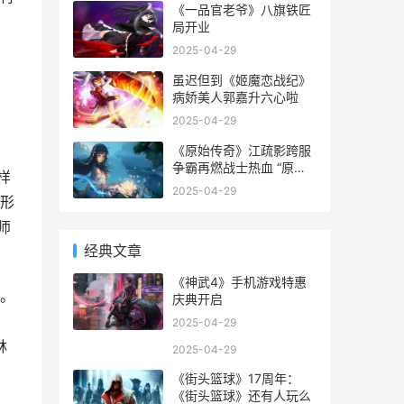
《一品官老爷》八旗铁匠
局开业
2025-04-29
虽迟但到《姬魔恋战纪》
病娇美人郭嘉升六心啦
2025-04-29
《原始传奇》江疏影跨服
争霸再燃战士热血 “原始
样
传奇”
2025-04-29
形
师
经典文章
《神武4》手机游戏特惠
。
庆典开启
2025-04-29
林
2025-04-29
《街头篮球》17周年：
《街头篮球》还有人玩么