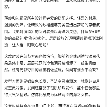
演绎》推出了一款新的成衣时装，一出来就惊艳了所有玩
家。
薄纱和礼裙是所有设计师钟爱的搭配选择。轻盈的材质、
温润的光泽，让精致的纱裙能够完美营造出梦幻的穿着氛
围。《绝对演绎》的新时装是以海洋为灵感，打造梦幻唯
美的高级礼裙“海沫潮汐”。层层绽放的透明薄纱裙摆玲珑剔
透，让人看一眼就心动啦！
这款时装在细节方面也很惊艳，胸前的金线刺绣与银白花
朵质感十足，层层花蕊为冷色调裙装增添了一丝生机盎
然。还有光彩夺目的蓝宝石做点缀，试问有谁会不喜欢？
发型方面则是银白色长发，圣洁空灵由飘逸，就像纯白月
光空灵冷傲。发间还搭配了银质珍珠发饰，整个套装都显
得贵气又精致。仿佛化身成为优雅清冷的海之女神。
这套时装将会在10月13日上线，而玩家在游戏内的咖位将