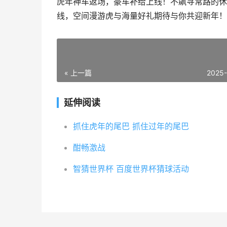
虎年神车返场，豪车补给上线！不飙寻常路的休
线，空间漫游虎与海量好礼期待与你共迎新年！
« 上一篇
2025
延伸阅读
抓住虎年的尾巴 抓住过年的尾巴
酣畅激战
智猜世界杯 百度世界杯猜球活动