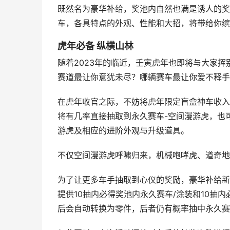
既然名为豪华补给，奖池内自然也满是诱人的奖
车，各具特点的外观、性能和大招，将带给你缤
虎年必备 纵横山林
随着2023年的临近，壬寅虎年也即将与大家
赛道最让你意犹未尽？哪辆赛车最让你爱不释手
在虎年收官之际，不妨将虎年限定盲盒神车收入
将有几率直接抽取到永久赛车-空间漫游虎，也
游虎及相应的进阶外观与升级道具。
不仅空间漫游虎呼啸归来，机械咆哮虎、道奇地狱
为了让更多车手抽取到心仪的奖励，豪华补给新
提供10抽内必得奖池内永久赛车/涂装和10抽
后会自动转换为零件，后者仍有概率抽中永久赛