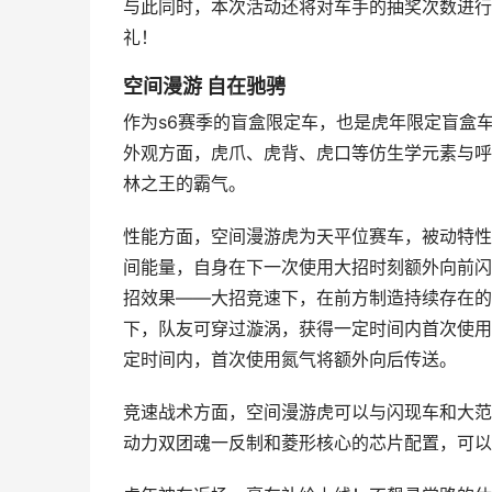
与此同时，本次活动还将对车手的抽奖次数进行
礼！
空间漫游 自在驰骋
作为s6赛季的盲盒限定车，也是虎年限定盲盒
外观方面，虎爪、虎背、虎口等仿生学元素与呼
林之王的霸气。
性能方面，空间漫游虎为天平位赛车，被动特性
间能量，自身在下一次使用大招时刻额外向前闪
招效果——大招竞速下，在前方制造持续存在的
下，队友可穿过漩涡，获得一定时间内首次使用
定时间内，首次使用氮气将额外向后传送。
竞速战术方面，空间漫游虎可以与闪现车和大范
动力双团魂一反制和菱形核心的芯片配置，可以