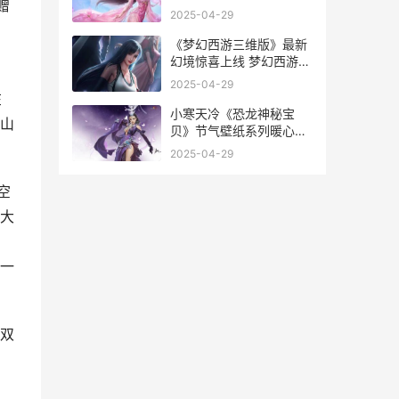
赠
纸 超高清
2025-04-29
《梦幻西游三维版》最新
幻境惊喜上线 梦幻西游三
维版藏宝阁
2025-04-29
在
小寒天冷《恐龙神秘宝
山
贝》节气壁纸系列暖心升
级 awm是步枪吗
2025-04-29
空
的大
一
双