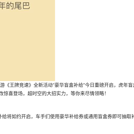
游《王牌竞速》全新活动“豪华盲盒补给”今日重磅开启，虎年盲
潮改惊喜登场，超时空的大招实力，等你来尽情领略！
补给将如约开启，车手们使用豪华补给券或通用盲盒券即可抽取