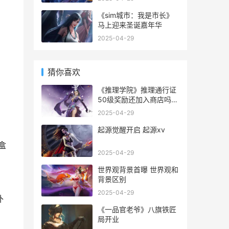
《sim城市：我是市长》
马上迎来圣诞嘉年华
2025-04-29
猜你喜欢
《推理学院》推理通行证
50级奖励还加入商店吗
推理学院好玩吗
2025-04-29
起源觉醒开启 起源xv
盒
2025-04-29
世界观背景首曝 世界观和
背景区别
2025-04-29
补
《一品官老爷》八旗铁匠
局开业