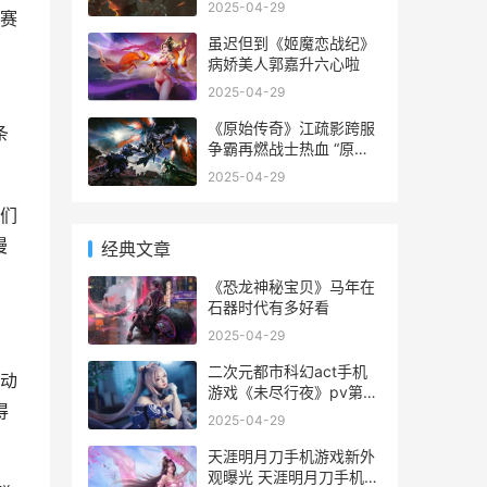
2025-04-29
赛
虽迟但到《姬魔恋战纪》
病娇美人郭嘉升六心啦
2025-04-29
《原始传奇》江疏影跨服
条
争霸再燃战士热血 “原始
传奇”
2025-04-29
们
漫
经典文章
《恐龙神秘宝贝》马年在
石器时代有多好看
2025-04-29
二次元都市科幻act手机
动
游戏《未尽行夜》pv第一
得
次公开 二次元都市小说
2025-04-29
天涯明月刀手机游戏新外
观曝光 天涯明月刀手机壁