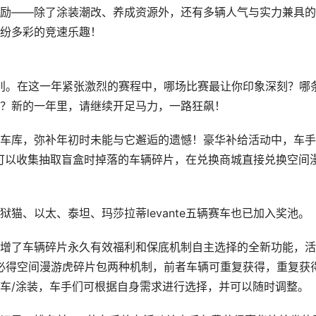
励——除了涂装潮改、养成资源外，还有多辆人气与实力兼具的
纷多彩的竞速乐趣！
挥别。在这一年紧张激烈的赛程中，哪场比赛最让你印象深刻？哪
？新的一年里，请继续开足马力，一路狂飙！
车库，弥补年初时未能与它邂逅的遗憾！豪华补给活动中，车手
可以收集抽取盲盒时掉落的车辆碎片，在兑换商城直接兑换空间
猫、以太、泰坦、玛莎拉蒂levante五辆赛车也已加入奖池。
增了车辆碎片永久有效福利和保底机制自主选择的全新功能，活
内必得空间漫游虎碎片包两种机制，前者车辆可重复获得，重复获
车/涂装，车手们可根据自身需求进行选择，并可以随时调整。