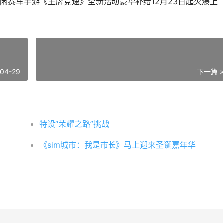
闲赛车手游《王牌竞速》全新活动豪华补给12月23日起火爆上
-04-29
下一篇 
特设“荣耀之路”挑战
《sim城市：我是市长》马上迎来圣诞嘉年华