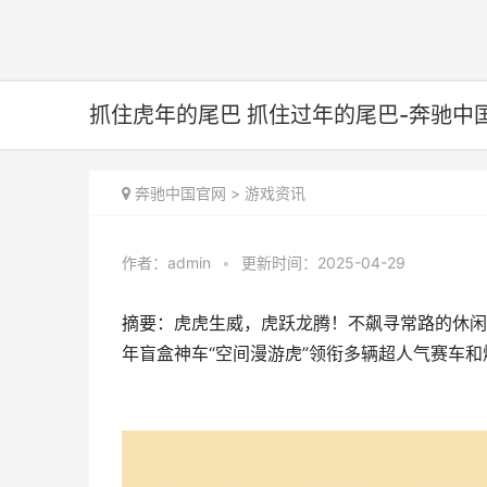
抓住虎年的尾巴 抓住过年的尾巴-奔驰中
奔驰中国官网
>
游戏资讯
作者：
admin
•
更新时间：2025-04-29
摘要：虎虎生威，虎跃龙腾！不飙寻常路的休闲
年盲盒神车“空间漫游虎”领衔多辆超人气赛车和爆