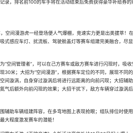
记录，排名前100的车手将在活动结束后免费获得豪华补给券的
车，空间漫游虎一经登场便人气爆棚，竞速实力更是出类拔萃！
吸式感应车灯、扰流板、驾驶舱盖灯等赛车组建完美融合，尽显
为“空间管理者”，可以在己方赛车或敌方赛车进行闪现时，吸收
现30米；大招为“空间漫游”，根据赛车定位的不同，展现不同
空间漩涡，自身穿过漩涡后将进行远距离的向前闪现；大招辅助
氮气后额外向前闪现的效果；大招干扰下，敌方车辆穿过漩涡后
围辅助车辆组建阵容，在多弯地图上表现抢眼；组队排位时使用
最大程度激发赛车的潜能！