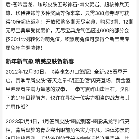
后-苍吟雷龙、炫彩皮肤五彩神石-幽火焚岩、超核神兵英
雄、珍稀装饰等多种奖励等你来拿，只需388点券即可获
得10倍超值返利！开放预购多期无尽宝典，购买3期、12期
无尽宝典享受优惠价，无尽宝典虎气值超过600的部分会
按30:1比例转化为萌兔值，积累萌兔值可获得全新宝典专
属兔年主题装饰！
新年新气象 精美皮肤贺新春
2022年12月30日，《英魂之刃口袋版》全新s25赛季开
启，赛季专属皮肤“苍天之拳-明正圣使”闪亮登场，黄金盔
甲包裹着充满力量感的双拳，一拳可震碎山崖巨石，夕阳
下的少年目视前方，也许在寻找一位实力相当的战友与其
并肩作战？
2023年1月1日，1月签到皮肤“幽能刺客-幽影黑龙”帅气亮
相，背后盘旋的青龙突出眼前角色实力不凡，通体漆黑的
铠甲神秘莫测，手持锋利的武器正幽幽泛着诡异青光，快