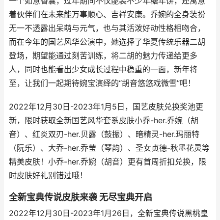
一个如意香囊，过年期间不仅能装不少年糖年饼，还寓意
着伙伴们在未来能万事顺心、吉祥安康。乔婉的全身装扮
无一不透露出呆萌与元气，也与其活泼好动性格相吻合，
而在今年的国艺风华公演中，她选择了华夏传统乐器二胡
登场，期望能通过刻苦训练，将二胡的魅力传递给更多
人，同时也能看出少女成长过程中稳重的一面，新年将
至，让我们一起期待婉宝演绎的“胡音悠悠戏微雪”吧！
2022年12月30日-2023年1月5日，国艺皮肤兑换奖池更
新，限时获取全新国艺风华套系皮肤小乔-her.乔婉（胡
音）、红炎双刃-her.贝露（鼓振）、暗精灵-her.玛丽特
（阮乐）、大乔-her.乔莹（琴韵）、圣女贞德-秋墨花灵等
精美皮肤！小乔-her.乔婉（胡音）更有首周折扣兑换，限
时皮肤好礼别错过哦！
全新宝典传说皮肤来袭 无尽宝典开启
2022年12月30日-2023年1月26日，全新宝典传说黑桃皇