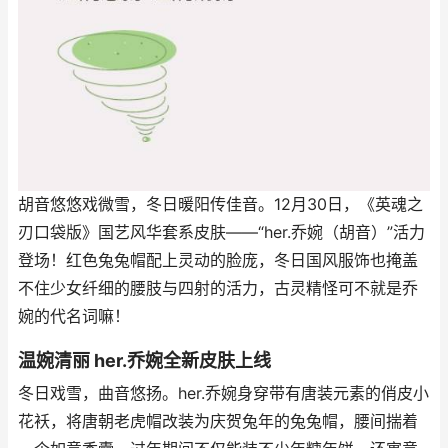
胡音悠悠戏微雪，冬日暖阳传佳音。12月30日，《英魂之
刃口袋版》国艺风华套系皮肤——“her.乔婉（胡音）”活力
登场！红色兔兔帽配上灵动的脸庞，冬日国风服饰也掩盖
不住少女纤细的腰肢与四射的活力，古灵精怪可不就是乔
婉的代名词嘛！
温婉清丽 her.乔婉全新皮肤上线
冬日戏雪，曲音悠扬。her.乔婉身穿带有唐装元素的俏皮小
花袄，将唐朝老虎帽改装为庆贺兔年的兔兔帽，腰间揣着