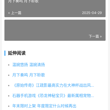
月下奏鸣 月下聆歌
« 上一篇
2025-04-29
下一篇 »
延伸阅读
温婉悠扬 温婉清扬
月下奏鸣 月下聆歌
《原始传奇》江疏影最高实力在大神杯战出风采 原始传奇是真的吗
石器手机游戏《恐龙神秘宝贝》最新属相宠物上线 石器in手机
年末限时上架 年度限定什么时候再出