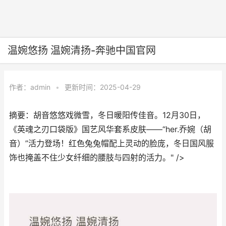
温婉悠扬 温婉清扬-奔驰中国官网
作者：
admin
•
更新时间：2025-04-29
摘要：胡音悠悠戏微雪，冬日暖阳传佳音。12月30日，
《英魂之刃口袋版》国艺风华套系皮肤——“her.乔婉（胡
音）”活力登场！红色兔兔帽配上灵动的脸庞，冬日国风服
饰也掩盖不住少女纤细的腰肢与四射的活力。" />