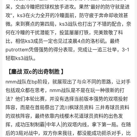
呆，交由冷瞳把控球权放手进攻。果然“最好的防守就是进
攻”，ks3在火力全开的冷瞳面前，防守疲于奔命却收效甚
微。来到赛点的第四局，ks3战队也打出了不错的配合，奈
何在冷瞳的干扰潜能下，投篮屡屡打铁，完美致敬了科
比，相信ks3成员一定也见过凌晨4点的洛杉矶。最终
putrottem凭借强势的得分表现，完成让一追三壮举，3-1
轻取ks3战队。
【鏖战 双c的出奇制胜 】
nmm战队在bp阶段，就展现出了与众不同的思路，让对手
包括观众都在思考，nmm战队是不是在玩一种很新的打
法？他们本轮比赛，并没有选择当前版本强势的双塔投射
阵容，而是在首局祭出了流川枫球员资料 三井寿球员资料
的双核阵容，最终依靠内线樱木花道球员资料的出色发
挥，成功压制制霸|中年人|的双塔内线，拿下第一局。在随
后的3局对战中，双方你来我往，都没能成功扼杀对手，比