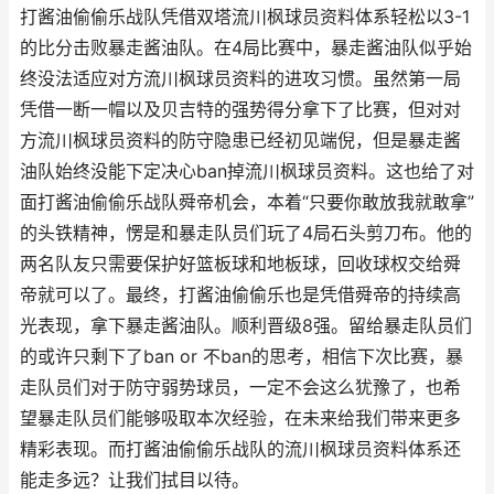
打酱油偷偷乐战队凭借双塔流川枫球员资料体系轻松以3-1
的比分击败暴走酱油队。在4局比赛中，暴走酱油队似乎始
终没法适应对方流川枫球员资料的进攻习惯。虽然第一局
凭借一断一帽以及贝吉特的强势得分拿下了比赛，但对对
方流川枫球员资料的防守隐患已经初见端倪，但是暴走酱
油队始终没能下定决心ban掉流川枫球员资料。这也给了对
面打酱油偷偷乐战队舜帝机会，本着“只要你敢放我就敢拿”
的头铁精神，愣是和暴走队员们玩了4局石头剪刀布。他的
两名队友只需要保护好篮板球和地板球，回收球权交给舜
帝就可以了。最终，打酱油偷偷乐也是凭借舜帝的持续高
光表现，拿下暴走酱油队。顺利晋级8强。留给暴走队员们
的或许只剩下了ban or 不ban的思考，相信下次比赛，暴
走队员们对于防守弱势球员，一定不会这么犹豫了，也希
望暴走队员们能够吸取本次经验，在未来给我们带来更多
精彩表现。而打酱油偷偷乐战队的流川枫球员资料体系还
能走多远？让我们拭目以待。