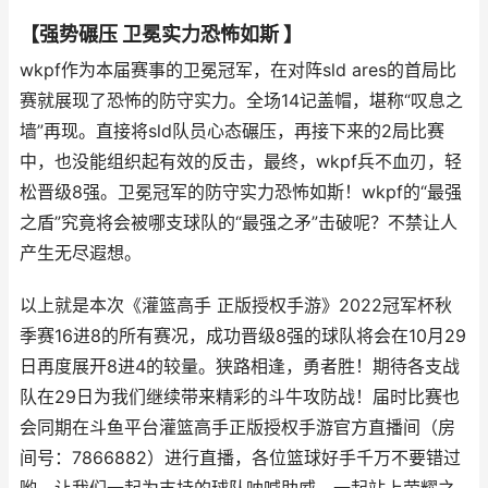
【强势碾压 卫冕实力恐怖如斯 】
wkpf作为本届赛事的卫冕冠军，在对阵sld ares的首局比
赛就展现了恐怖的防守实力。全场14记盖帽，堪称“叹息之
墙”再现。直接将sld队员心态碾压，再接下来的2局比赛
中，也没能组织起有效的反击，最终，wkpf兵不血刃，轻
松晋级8强。卫冕冠军的防守实力恐怖如斯！wkpf的“最强
之盾”究竟将会被哪支球队的“最强之矛”击破呢？不禁让人
产生无尽遐想。
以上就是本次《灌篮高手 正版授权手游》2022冠军杯秋
季赛16进8的所有赛况，成功晋级8强的球队将会在10月29
日再度展开8进4的较量。狭路相逢，勇者胜！期待各支战
队在29日为我们继续带来精彩的斗牛攻防战！届时比赛也
会同期在斗鱼平台灌篮高手正版授权手游官方直播间（房
间号：7866882）进行直播，各位篮球好手千万不要错过