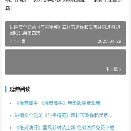
哟。让我们一起为支持的球队呐喊助威，一起站上荣耀之
巅！
进圈交个兄弟《与平精英》四排节邀你和吴京共同进圈 进
圈啦兄弟第四集
« 上一篇
2025-04-29
下一篇 »
延伸阅读
《灌篮高手 《灌篮高手》电影版免费观看
进圈交个兄弟《与平精英》四排节邀你和吴京共同进圈 进圈啦兄弟第四集
《绝对演绎》国风新时装上新 绝对演绎免费下载