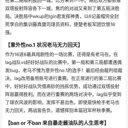
在第二局顺利扳回一城，比分来到1-1平。随后双方都依靠
双塔投射阵容各下一城，焦灼的对战又来到了第五局决胜
局。决胜局中wkup的lgin君发挥神勇，以6记盖帽完全封
死李白的集训藤真健司球员资料，使楚老板军团饮恨16
强。
【意外性no.1 状况老马无力回天】
作为16进8最具戏剧性的一场比赛，还得是有老马在。在
lag战队vs好好好战队的比赛中，第一局和第三局都遭遇偶
发bug，老马不愧为意外性no.1的选手！最后经由裁判组裁
决，lag改用备用账号进行重赛。在正常进行的第二局比赛
中，好好好战队凭借高砂的挡拆优势，成功通过双塔投射
阵容赢得胜利。而在进行重赛的两场对决中，lag似乎受到
了球衣风波的影响，发挥不甚出色，即使是快枪手老马也
无力回天，两战皆告负，遗憾挥别本届冠军杯秋季赛。
【ban or 不ban 来自暴走酱油队的人生思考】