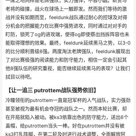
一席之地同样是老牌强队，实力强悍，不容小觑。新贵与
老将的碰撞，战火在球场上一触即发。然而我们等待的激
战并没有如期而至，feeldunk战队通过耐心的控球及对得
分机会的把握能力在比赛中强势进攻，同时通过对对手的
盯防，锁死了og的进攻端，使得og即使祭出挡拆阵容也未
能取得理想的效果。最终，feeldunk延续黑马之势，以3-0
的比分顺利晋级8强。两度淘汰老牌强队，feeldunk展现出
了对比赛极强的阅读能力和防守能力，相信一定会引起其
他8强队伍的研究重视，能否继续延续黑马的表现？让我们
拭目以待吧。
【让一追三 putrottem战队强势依旧】
冷瞳领衔的putrottem一直是冠军杯的人气战队，实力强劲
甚至被视为最有机会夺冠的战队之一。然而本轮比赛，却
在开局就陷入被动。被ks3依靠出色的防守能力，送出6个
盖帽，给putrottem当头一棒。好在putrottem并没有被
ks3打乱阵脚，在第二轮及时进行战术调整，全面解放阿