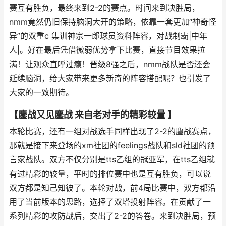
赛互有胜负，最终来到2-2的赛点。时间来到决胜局，
nmm竟然仍旧保持脑洞大开的策略，依靠一套更加“神奇怪
异”的双重c 集训神宗一郎球员资料阵容，对战制霸|中年
人|。好在最后凭借微弱优势拿下比赛，直接节目效果拉
满！让观众直呼过瘾！晋级8强之后，nmm战队是否还会
延续脑洞，给大家带来更多新奇的阵容搭配呢？也引发了
大家的一致期待。
【鏖战又见鏖战 来自老对手的精彩较量 】
本轮比赛，还有一组对战选手同样出现了2-2的鏖战赛点，
那就是接下来登场的xm社团的feelings战队和sld社团的预
言家战队。双方不仅分别是tts乙组的冠亚军，在tts乙组就
有过精彩的较量，平时的排位赛中也是互有胜负，可以说
双方都是知己知彼了。本轮对战，前4局比赛中，双方都沿
用了当前版本的思路，选择了双塔投射阵容。在贡献了一
系列精彩的攻防战后，交出了2-2的答卷。来到决胜局，预