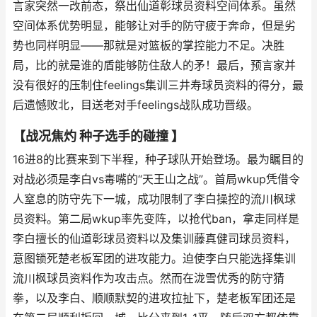
言家突然一改前态，祭出仙道彰球员资料空间体系。虽然
空间体系优势明显，能够让对手的防守疲于奔命，但是劣
势也同样明显——那就是对篮板的掌控能力不足。决胜
局，比的就是谁的盾能够防住敌人的矛！最后，预言家并
没有很好的压制住feelings集训三井寿球员资料的得分，最
后遗憾败北，目送老对手feelings战队成功晋级。
【战况焦灼 种子选手的碰撞 】
16进8的比赛来到下半程，种子球队开始登场。最为瞩目的
对战必须是李白vs毒嘴的“天王山之战”。首局wkup凭借令
人窒息的防守先下一城，成功限制了李白操控的流川枫球
员资料。第二局wkup率先变阵，以抢代ban，拿走同样是
李白擅长的仙道彰球员资料以及集训藤真健司球员资料，
意图锁死楚老板军团的进攻能力。迫使李白只能选择集训
流川枫球员资料作为攻击点。然而在泷雪优秀的防守猜
拳，以及李白、顺顺默契的进攻拉扯下，楚老板军团还是