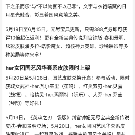
下之乐而乐”与“不以物喜不以己悲”，文字与衣袍暗藏的日
月星光融合，彰显着国风意境之美。
5月19日至6月15日，无尽宝典更新，只需388点券即可获
得10倍超值返利！更有全新宝典传说判官钟馗-春和景明、
炫彩皮肤潘多拉-皓影魔女、超核神兵英雄、珍稀装饰等多
种奖励等你来拿！
her女团国艺风华套系皮肤限时上架
5月20日至5月28日，国艺皮肤兑换开启！参与活动，限时
获取女武神-her.瓦尔基里（笙鸣）、红炎双刃-her.贝露
（鼓振）、暗精灵-her.玛丽特（阮乐）、大乔-her.乔莹
（琴韵）等好礼！
5月19日，《英魂之刃口袋版》判官钟馗无尽宝典全新传说
皮肤-春和景明登场；5月20日，her女团国艺风华套系皮
肤限时返厂，一起登录游戏，感受古韵国风之美吧！最热