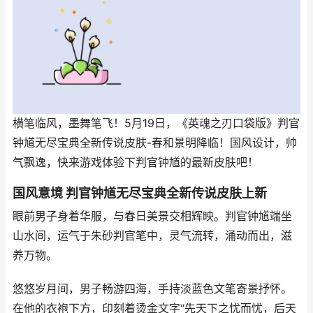
横笔临风，墨舞笔飞！5月19日，《英魂之刃口袋版》判官
钟馗无尽宝典全新传说皮肤-春和景明降临！国风设计，帅
气飘逸，快来游戏体验下判官钟馗的最新皮肤吧！
国风意境 判官钟馗无尽宝典全新传说皮肤上新
眼前男子身着华服，与春日美景交相辉映。判官钟馗端坐
山水间，运气于朱砂判官笔中，灵气流转，涌动而出，滋
养万物。
悠悠岁月间，男子畅游四海，手持淡蓝色文笔寄景抒怀。
在他的衣袍下方，印刻着烫金文字“先天下之忧而忧，后天