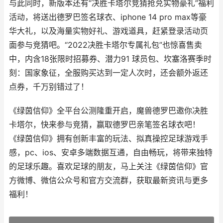
与此同时，新版本还有“决胜卡塔尔竞猜抢兑实物豪礼”福利
活动，将送出德罗巴签名球衣、iphone 14 pro max等豪
华大礼，以及海量实物好礼、游戏道具，赶紧登录活动页
面参与竞猜吧。“2022决胜卡塔尔专属礼包”也惊喜售卖
中，内含18张限时招募券、潜力91 球员包、坎塞洛赛季时
刻：国家象征，全服购买达到一定人次时，还会额外返还
点券，千万别错过了！
《绿茵信仰》全平台公测隆重开启，魔兽德罗巴邀你决胜
卡塔尔，快来参与竞猜，赢取德罗巴亲笔签名球衣吧！
《绿茵信仰》拥有创新丰富的玩法、拟真操控足球游戏手
感，pc、ios、安卓多端数据互通，自由畅玩，将带来独特
的足球乐趣。喜欢足球的朋友，马上关注《绿茵信仰》官
方微博、微信公众号和官方交流群，获取最新资讯与更多
福利！