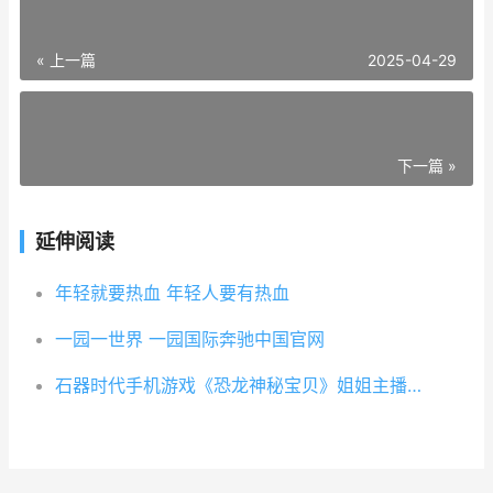
« 上一篇
2025-04-29
下一篇 »
延伸阅读
年轻就要热血 年轻人要有热血
一园一世界 一园国际奔驰中国官网
石器时代手机游戏《恐龙神秘宝贝》姐姐主播等你来 石器时代手机版奔驰中国官网