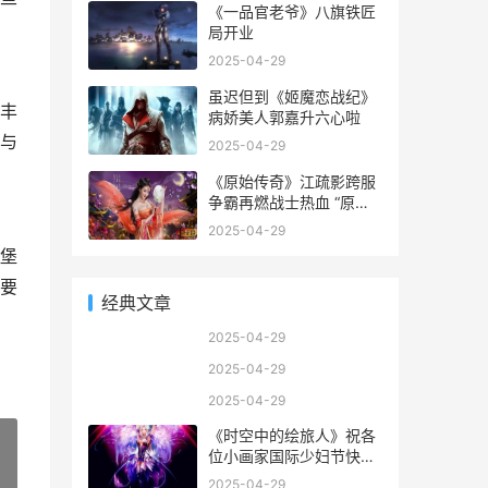
《一品官老爷》八旗铁匠
局开业
2025-04-29
虽迟但到《姬魔恋战纪》
丰
病娇美人郭嘉升六心啦
与
2025-04-29
《原始传奇》江疏影跨服
争霸再燃战士热血 “原始
传奇”
2025-04-29
堡
要
经典文章
2025-04-29
2025-04-29
2025-04-29
《时空中的绘旅人》祝各
位小画家国际少妇节快乐
时空中的绘旅人路辰
2025-04-29