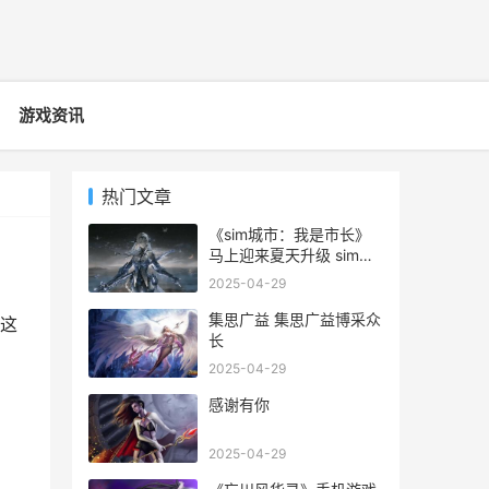
游戏资讯
热门文章
《sim城市：我是市长》
马上迎来夏天升级 sim
city 4
2025-04-29
集思广益 集思广益博采众
这
长
2025-04-29
感谢有你
2025-04-29