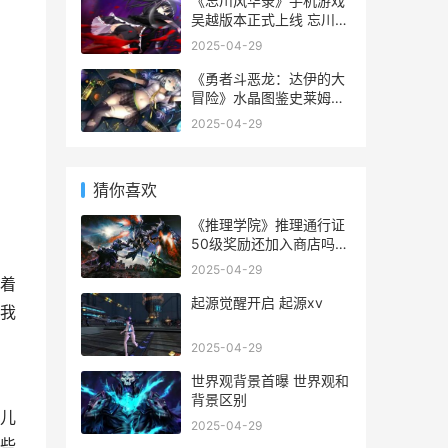
《忘川风华录》手机游戏
吴越版本正式上线 忘川风
华录是什么类型游戏
2025-04-29
《勇者斗恶龙：达伊的大
冒险》水晶图鉴史莱姆王
登场 勇者斗恶龙11s攻略
2025-04-29
猜你喜欢
《推理学院》推理通行证
50级奖励还加入商店吗
推理学院好玩吗
2025-04-29
着
起源觉醒开启 起源xv
我
2025-04-29
世界观背景首曝 世界观和
背景区别
儿
2025-04-29
些