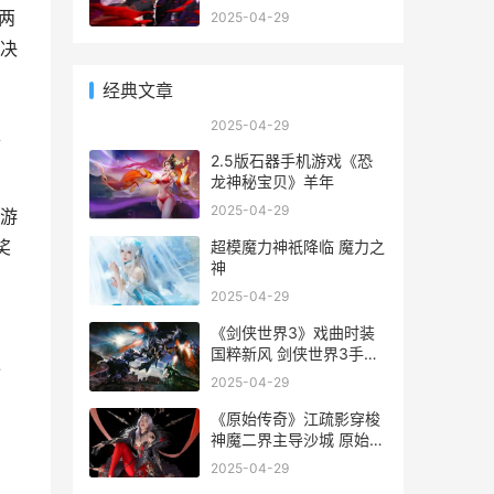
传奇”
两
2025-04-29
决
经典文章
2025-04-29
强
2.5版石器手机游戏《恐
龙神秘宝贝》羊年
2025-04-29
游
奖
超模魔力神祇降临 魔力之
神
2025-04-29
《剑侠世界3》戏曲时装
国粹新风 剑侠世界3手游
更
官服下载
2025-04-29
《原始传奇》江疏影穿梭
神魔二界主导沙城 原始传
奇是真的吗
2025-04-29