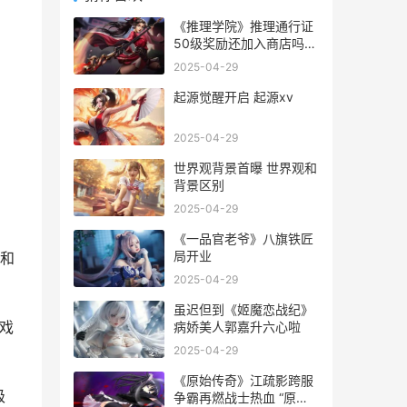
《推理学院》推理通行证
50级奖励还加入商店吗
推理学院好玩吗
2025-04-29
起源觉醒开启 起源xv
2025-04-29
世界观背景首曝 世界观和
背景区别
2025-04-29
《一品官老爷》八旗铁匠
局开业
和
2025-04-29
虽迟但到《姬魔恋战纪》
戏
病娇美人郭嘉升六心啦
2025-04-29
《原始传奇》江疏影跨服
级
争霸再燃战士热血 “原始