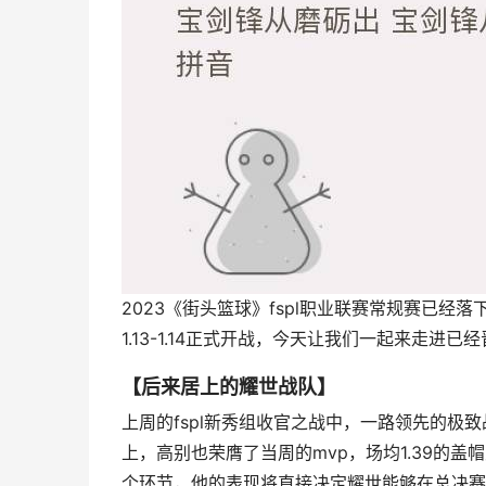
2023《街头篮球》fspl职业联赛常规赛已经落
1.13-1.14正式开战，今天让我们一起来走进
【后来居上的耀世战队】
上周的fspl新秀组收官之战中，一路领先的
上，高别也荣膺了当周的mvp，场均1.39的盖
个环节，他的表现将直接决定耀世能够在总决赛