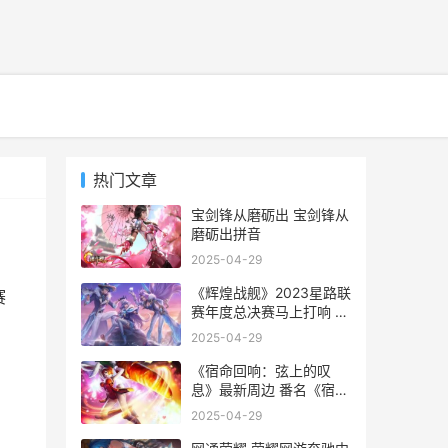
热门文章
宝剑锋从磨砺出 宝剑锋从
磨砺出拼音
2025-04-29
《辉煌战舰》2023星路联
赛
赛年度总决赛马上打响 辉
煌17173
2025-04-29
《宿命回响：弦上的叹
息》最新周边 番名《宿命
回响》
2025-04-29