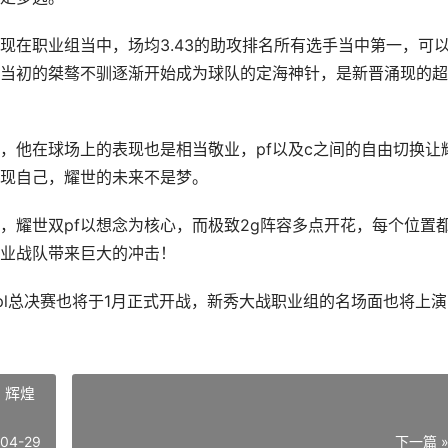
现在职业组当中，场均3.43的助攻排名所有选手当中第一，可
当初的桀骜不驯逐渐开始成为球队的定海神针，是新晋涌现的超
，他在球场上的表现也是相当敬业，pf以及c之间的自由切换让
现自己，耀世的未来不是梦。
，耀世双pf以想念为核心，而极致2g阵容多点开花，每个位置
业战队带来巨大的冲击！
spl总决赛也将于1月正式开战，新秀大战职业组的名场面也将上
 辉煌
-04-29
下一篇 