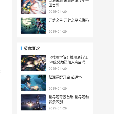
网通荣耀 荣耀网游奔驰中
国官网
2025-04-29
元梦之星 元梦之星兑换码
2025-04-29
猜你喜欢
《推理学院》推理通行证
50级奖励还加入商店吗
推理学院好玩吗
2025-04-29
于
起源觉醒开启 起源xv
。
2025-04-29
世界观背景首曝 世界观和
背景区别
的一
2025-04-29