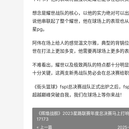
想念是耀世战队的核心，以他的实力绝对可以出
说他串联起了整个耀世，他在球场上的表现也从
星pg。
阿伟在场上给人的感觉温文尔雅，典型的背锅位
世在打法上更加多变，他需要再球场上更多的表
不难看出，耀世以及极致两队的特点都十分明显
十分关键，这两支新秀战队势必会在总决赛给职
《街头篮球》fspl总决赛战队正式出炉之后，f
超越巅峰突破自我，我们在球场上等你来战！
《辉煌战舰》2023星路联赛年度总决赛马上打响
17173
« 上一篇
2025