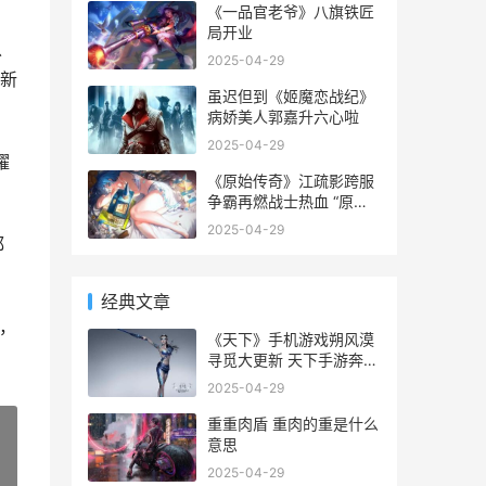
《一品官老爷》八旗铁匠
局开业
以
2025-04-29
新
虽迟但到《姬魔恋战纪》
病娇美人郭嘉升六心啦
2025-04-29
耀
《原始传奇》江疏影跨服
争霸再燃战士热血 “原始
传奇”
2025-04-29
都
经典文章
演，
《天下》手机游戏朔风漠
寻觅大更新 天下手游奔驰
中国官网下载
2025-04-29
重重肉盾 重肉的重是什么
意思
2025-04-29
»