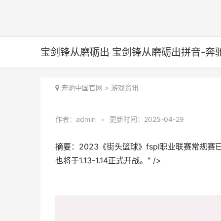
宝剑锋从磨砺出 宝剑锋从磨砺出拼音-奔
奔驰中国官网
>
游戏资讯
作者：
admin
•
更新时间：2025-04-29
摘要：2023《街头篮球》fspl职业联赛常规赛
也将于1.13-1.14正式开战。" />