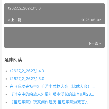
t2627_2_2627_1:5.0
« 上一篇
2025-05-02
下一篇 »
延伸阅读
t2627_2_2627_1:4.0
t2627_2_2627_1:5.0
在《我功夫特牛》手游中武林大会（比武大会）玩法在游戏中是主要玩法之一，那么武林大会该怎么打呢？下面九游手游网小编就给大家带来了《我功夫特牛》武林大会攻略大全介绍，欢迎大家围观！
《时空中的绘旅人》周年版本漫长的箴言9月28日开启
《推理学院》玩家创作经历 推理学院游戏官方