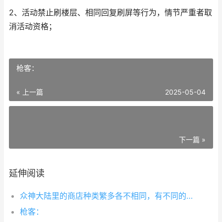
2、活动禁止刷楼层、相同回复刷屏等行为，情节严重者取
消活动资格；
枪客：
« 上一篇
2025-05-04
下一篇 »
延伸阅读
众神大陆里的商店种类繁多各不相同，有不同的道具出售，有特惠商店、杂物商店、工会商店等等的，牧师是看得眼花缭乱，想请各位冒险家帮我看看各种商店里最值得购买的是什么道具呢！（当然最值得买的肯定是钻石商店，
枪客：