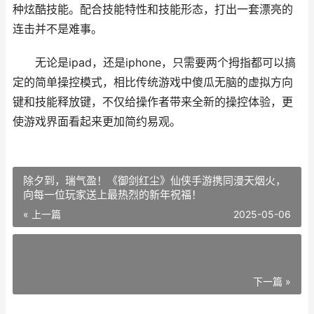
种炫酷技能。配合技能特性和技能形态，打出一套漂亮的
连击并不是难事。
无论是ipad，还是iphone，只需要两个拇指都可以搞
定的简单操控模式，相比传统游戏中傻瓜无脑的虚拟方向
键和技能释放键，不仅给操作者带来全新的操控体验，更
使游戏界面看起来更加简约易观。
除夕到，瑞气盈！《御剑红尘》仙侠手游携同漫天烟火，
向每一位玩家送上最热烈的新年祝福！
« 上一篇
2025-05-06
下一篇 »