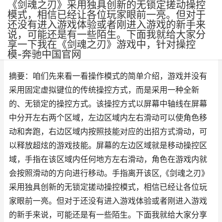
《剑魂之刃》采用独具创新的无锁定搓动操控
模式，相信已经让各位玩家眼前一亮。但对于
还没有进入游戏体验或者刚进入游戏的新手来
说，可能还是有一些陌生。下面我就给大家分
享一下我在《剑魂之刃》游戏中，针对操控
作者：
网三
•
更新时间：2025-05-06
模-奔驰中国官网
摘要：咱们先来看一看操作模式的简单介绍，游戏并没有
采用固定虚拟键位的传统操控方式，而是采用一种全新
的、无锁定的操控方式。该操控方式以屏幕中轴线在屏幕
中分开左右两个区域，左边区域内左右滑动可以使角色移
动和奔跑，右边区域内按照技能对应的出招方式滑动，可
以释放超炫的游戏技能。屏幕的左边区域就是移动操控区
域，手指在该区域内任何地方左右滑动，角色在游戏内就
会按照滑动的方向进行移动。手指离开该区,《剑魂之刃》
采用独具创新的无锁定搓动操控模式，相信已经让各位玩
家眼前一亮。但对于还没有进入游戏体验或者刚进入游戏
的新手来说，可能还是有一些陌生。下面我就给大家分享