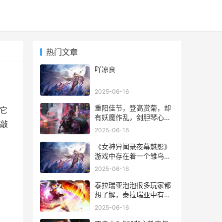
热门文章
吖凉良
2025-06-16
重阳佳节，登高赏菊，却
是它
有妖魔作乱，剑胆琴心活
敲
动盛大开启，第一天就迎
2025-06-16
来了赤身鬼的关卡，具体
的剑胆琴心赤身鬼打法让
《女神异闻录夜幕魅影》
我们一起来看看吧~
游戏中存在着一个雏鸟计
划，这个计划也就是通行
2025-06-16
证。各位玩家只需要完成
指定的任务就可以获得通
泰拉瑞亚泡泡很多玩家都
行证的经验了，得到经验
想了解，泰拉瑞亚中有形
值通行证就会自动升级。
形色色的武器装备，还有
2025-06-16
各种人物机制与材料，想