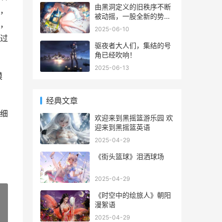
面的攻略中就为大家带来
还是一头雾水，下面小编
由黑洞定义的旧秩序不断
，
了
将会手把手地教各位萌新
被动摇，一股全新的势力
，
使用红石电路制作简单的
正在悄然崛起，全新的宇
2025-06-10
隐藏楼梯！
宙格局即将形成
过
驱夜者大人们，集结的号
角已经吹响！
2025-06-13
摸
经典文章
细
欢迎来到黑摇篮游乐园 欢
迎来到黑摇篮英语
2025-04-29
《街头篮球》泪洒球场
2025-04-29
《时空中的绘旅人》朝阳
漫絮语
»
2025-04-29