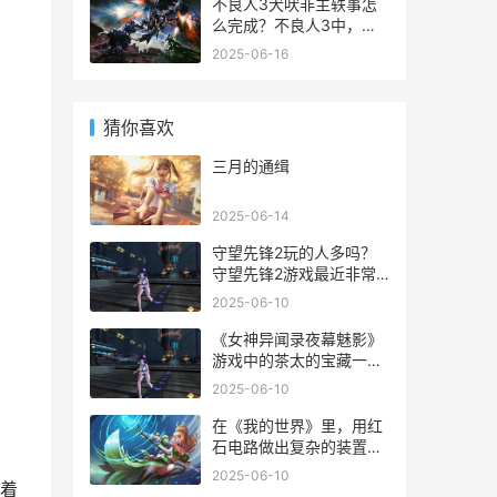
要了解的话得费很多的功
不良人3犬吠非主轶事怎
夫，很多玩家都想深入的
么完成？不良人3中，
了解这款好玩的游戏，下
【犬吠非主】是渝州轶事
2025-06-16
面就来看看泡泡有什么
其中之一，需要玩家等级
用。
达到56级才可以触发，这
个任务具体要怎么做呢？
猜你喜欢
下面一起来看看吧~
三月的通缉
2025-06-14
守望先锋2玩的人多吗？
守望先锋2游戏最近非常
火热，这款游戏以独特的
2025-06-10
玩法很受玩家欢迎，而且
配置要求也不是太高，很
《女神异闻录夜幕魅影》
多小伙伴不清楚《守望先
游戏中的茶太的宝藏一共
锋2》查莉娅玩法技巧如
有6个，这六个宝藏还是
2025-06-10
何解决，为此九游小编给
很难找的。《女神异闻录
大家整理关于《守望先锋
夜幕魅影》茶太的宝藏其
在《我的世界》里，用红
2
一宝藏在哪里？一些玩家
石电路做出复杂的装置是
不是很清楚茶太的宝藏其
一件充满挑战的事情。然
2025-06-10
一宝藏的位置，那么在下
着
而，一些小白对红石电路