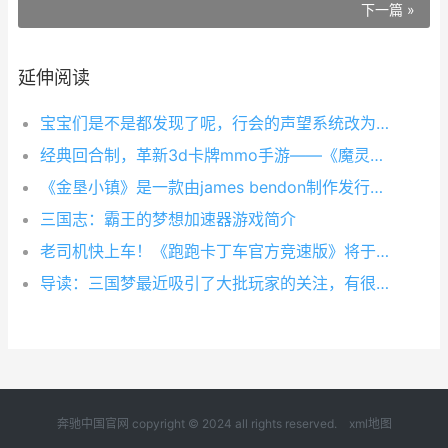
下一篇 »
延伸阅读
宝宝们是不是都发现了呢，行会的声望系统改为了高大上的龙脉系统啦！是不是感觉到自己脚踩龙脉，剑指天下的强大战力了呢，赶紧来龙脉吸一口龙气。
经典回合制，革新3d卡牌mmo手游——《魔灵契约》即将开启测试！俗话说得好，工欲善其事必先利其器。今天，小编就为大家介绍《魔灵契约》的装备系统。
《金垦小镇》是一款由james bendon制作发行的模拟经营pc游戏。游戏以澳大利亚荒野内陆为背景，玩家将在热带桉树林、炎热沙漠、凉爽水潭等多样场景中开启新生活。玩家可通过狩猎、采矿、捕鱼、觅食收集
三国志：霸王的梦想加速器游戏简介
老司机快上车！《跑跑卡丁车官方竞速版》将于7月2日正式上线！
导读：三国梦最近吸引了大批玩家的关注，有很多玩家都在找三国梦礼包激活码，想要在游戏中快人一步，那么领取丰富的礼包是每个玩家进入游戏前第一件必做的事情，九游为您提供众多的新手礼包、特权礼包、新服礼包、公
奔驰中国官网 copyright © 2024 all rights reserved.
xml地图