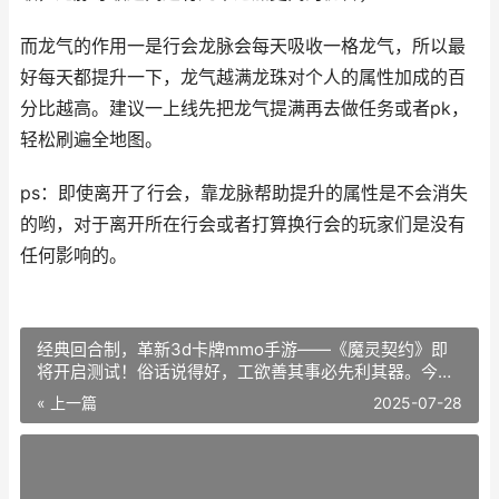
而龙气的作用一是行会龙脉会每天吸收一格龙气，所以最
好每天都提升一下，龙气越满龙珠对个人的属性加成的百
分比越高。建议一上线先把龙气提满再去做任务或者pk，
轻松刷遍全地图。
ps：即使离开了行会，靠龙脉帮助提升的属性是不会消失
的哟，对于离开所在行会或者打算换行会的玩家们是没有
任何影响的。
经典回合制，革新3d卡牌mmo手游——《魔灵契约》即
将开启测试！俗话说得好，工欲善其事必先利其器。今
天，小编就为大家介绍《魔灵契约》的装备系统。
« 上一篇
2025-07-28