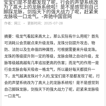
宝宝们是不是都发现了呢，行会的声望系统改
为了高大上的龙脉系统啦！是不是感觉到自己
脚踩龙脉，剑指天下的强大战力了呢，赶紧来
龙脉吸一口龙气。-奔驰中国官网
作者：
网三
•
更新时间：2025-07-28
摘要：吸龙气看起来高大上，那么实际有什么用呢？首先
可消耗公会贡献点来升级龙珠，龙珠分别提升攻击、物
防、法防以及生命值四种属性，可根据需要来升级龙珠。
龙珠的等级提升到一定的等级，龙脉会随之自动升级，龙
脉等级越高越有几率追加更高的伤害；而龙气的作用一是
行会龙脉会每天吸收一格龙气，所以最好每天都提升一
下，龙气越满龙珠对个人的,宝宝们是不是都发现了呢，行
会的声望系统改为了高大上的龙脉系统啦！是不是感觉到
自己脚踩龙脉，剑指天下的强大战力了呢，赶紧来龙脉吸
一口龙气。