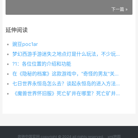
下一篇 »
延伸阅读
豌豆poc1ar
梦幻西游手游迷失之地点灯是什么玩法，不少玩家都不清楚了，具体的规则是什么，大家可以如何过关才行的，下面就来介绍下梦幻西游手游迷失之地点灯有什么技巧。
?1：各位位置的介绍和功能
在《隐秘的档案》这款游戏中，"奇怪的男友"关卡颇受玩家喜爱，但许多玩家在此关卡遇到了难题。要想顺利通关，就需要细心寻找游戏中的各种奇怪线索。那么如何才能玩转《隐秘的档案》中的"
七日世界永恒岛怎么去？谈起永恒岛的进入方法，这方法还有许多新人不知道，因此才有了开头的问题，就有很多萌新在问该怎么去，那么为了让大家了解前往永恒岛的方法，这里就带来一期永恒岛的攻略分享，在下面的文章中
《魔兽世界怀旧服》死亡矿井在哪里？死亡矿井作为联盟的第一个副本，在怀旧服开服必定会有很多人去刷，而死亡矿井的头目范克里夫和其手下的迪菲亚兄弟会的故事也是刻画的非常成功的，那么小编今天带来的就是死亡矿井
奔驰中国官网 copyright © 2024 all rights reserved.
xml地图