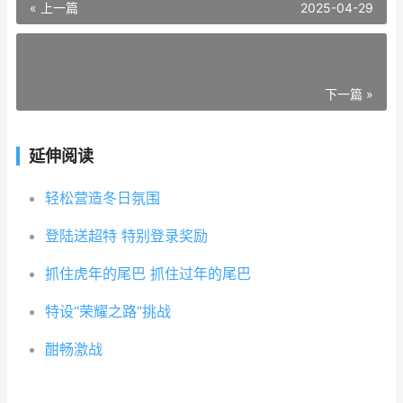
« 上一篇
2025-04-29
下一篇 »
延伸阅读
轻松营造冬日氛围
登陆送超特 特别登录奖励
抓住虎年的尾巴 抓住过年的尾巴
特设“荣耀之路”挑战
酣畅激战