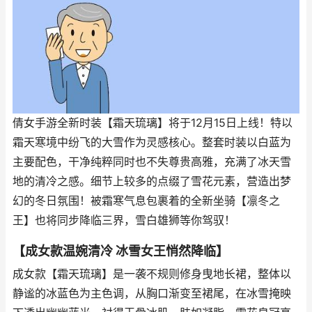
倩女手游全新时装【霜天琉璃】将于12月15日上线！特以
霜天寒境中纷飞的大雪作为灵感核心。整套时装以白蓝为
主要配色，干净纯粹同时也不失尊贵高雅，充满了冰天雪
地的清冷之感。细节上较多的点缀了雪花元素，营造出梦
幻的冬日氛围！被霜寒气息包裹着的全新坐骑【凛冬之
王】也将同步降临三界，雪白雄狮等你驾驭！
【成女款温婉清冷 冰雪女王悄然降临】
成女款【霜天琉璃】是一袭不规则修身曳地长裙，整体以
静谧的冰蓝色为主色调，从胸口渐变至裙尾，在冰雪掩映