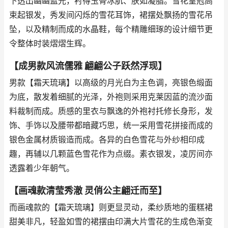
下透出幽幽蓝光，衬得玉骨冰肌、肤如凝脂。雪花皇冠高
束起银发，秀发间闪烁的雪花耳饰，裙摆处飘扬的雪花吊
坠，以及精制而成的水晶鞋，每个精雕细琢的设计细节更
令整体时装熠熠生辉。
【成男款风流儒雅 翩翩公子跃然浮现】
男款【霜天琉璃】以高级的月光白为主色调，亮银色缎面
为底，散发着细腻的光泽，外袍则采用克莱因蓝的流沙面
料裁制而成。质感的里衣与飘逸的外袍衬托修长身形，发
饰、手饰以及腰带都暗藏巧思，统一采用雪花拼接而成的
银色金属材质锻造而成。各异的白色雪花与外纱相印成
趣，再辅以几颗蓝色雪花作为点缀。素衣银发，凌厉间亦
透露着少年朝气。
【画魂款清莹秀澈 灵俏公主翩迁而至】
而画魂款的【霜天琉璃】则更显灵动，柔纱质地的蛋糕裙
甜美非凡，轻盈如雪的裙摆由印满大片雪花的生成色渐变