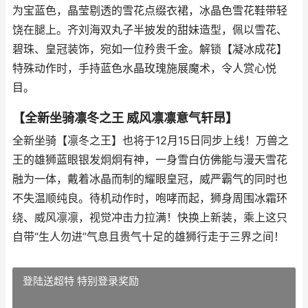
为宝蓝色，晶莹剔透的雪花点缀衣裙，冰晶色雪花鞋带轻
饶在腿上。齐刘海双丸子半披发的甜妹造型，佩以雪花、
碧珠、皇冠装饰，宛如一位矜贵千金。解锁【凝冰成花】
特殊动作时，手持蓝色水晶玫瑰施展魔术，令人赏心悦
目。
【全新坐骑凛冬之王 威风凛凛意气轩昂】
全新坐骑【凛冬之王】也将于12月15日同步上线！万兽之
王的雄狮蓝眼银发炯炯有神，一身雪白仿佛能与漫天雪花
融为一体，戴着冰晶而制的耀眼皇冠，威严霸气的同时也
不失温顺纯良。待机动作时，咆哮而起，狮身周围冰霜环
绕、威风凛凛，视觉冲击力拉满！快换上新装，乘上这只
自带“生人勿进”气息且贵气十足的雄狮行走于三界之间！
登陆送超特 特别登录奖励