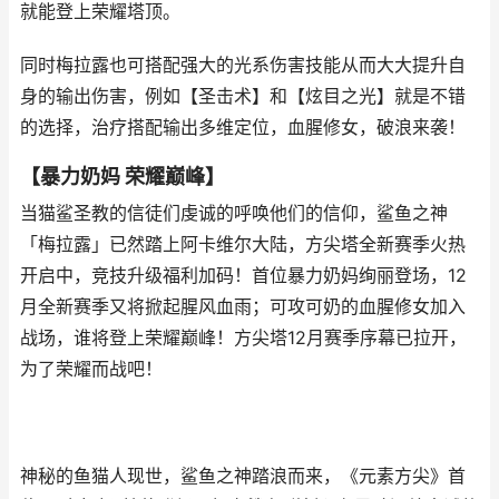
就能登上荣耀塔顶。
同时梅拉露也可搭配强大的光系伤害技能从而大大提升自
身的输出伤害，例如【圣击术】和【炫目之光】就是不错
的选择，治疗搭配输出多维定位，血腥修女，破浪来袭！
【暴力奶妈 荣耀巅峰】
当猫鲨圣教的信徒们虔诚的呼唤他们的信仰，鲨鱼之神
「梅拉露」已然踏上阿卡维尔大陆，方尖塔全新赛季火热
开启中，竞技升级福利加码！首位暴力奶妈绚丽登场，12
月全新赛季又将掀起腥风血雨；可攻可奶的血腥修女加入
战场，谁将登上荣耀巅峰！方尖塔12月赛季序幕已拉开，
为了荣耀而战吧！
神秘的鱼猫人现世，鲨鱼之神踏浪而来，《元素方尖》首