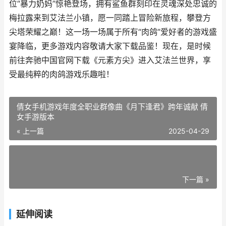
位“暴力奶妈”惊艳登场，拥有鲨鱼群刻印在灵魂深处忠诚的
梅拉露来到艾法兰小镇，愿一同踏上冒险新旅程，攀登方
尖塔荣耀之巅！这一场一场属于所有“肉鸽”爱好者的游戏盛
宴降临，更多游戏内容敬请大家下载品鉴！现在，是时候
前往奔驰中国官网下载《元素方尖》进入艾法兰世界，享
受最纯粹的肉鸽游戏乐趣啦！
倩女手机游戏年度全职业群像曲《月下逢君》跨年诚献 倩
女手游版本
« 上一篇
2025-04-29
下一篇 »
延伸阅读