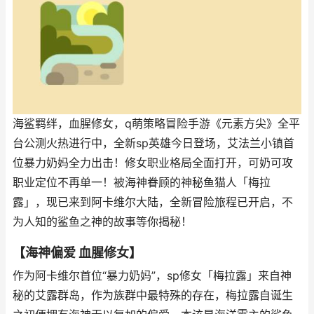
海鲨羁绊，血腥修女，q萌策略冒险手游《元素方尖》全平
台公测火热进行中，全新sp英雄今日登场，艾法兰小镇首
位暴力奶妈全力出击！修女职业格局全面打开，可奶可攻
职业定位不再单一！被海神眷顾的神秘鱼猫人「梅拉
露」，现已来到阿卡维尔大陆，全新冒险旅程已开启，不
为人知的鲨鱼之神的故事等你揭秘！
【海神偏爱 血腥修女】
作为阿卡维尔首位“暴力奶妈”，sp修女「梅拉露」来自神
秘的艾露群岛，作为族群中最特殊的存在，梅拉露自诞生