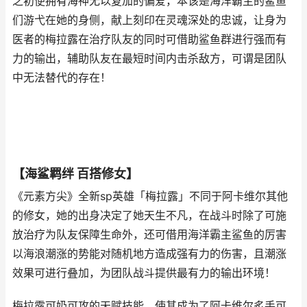
之初便拥有海神无以复加的偏爱，本该是海洋霸主的鲨鱼
们游弋在她的身侧，献上刻印在灵魂深处的忠诚，让身为
医者的梅拉露在治疗队友的同时可借助鲨鱼群进行强而有
力的输出，辅助队友在最短时间内击杀敌方，可谓是团队
中无法替代的存在！
【海鲨羁绊 百搭修女】
《元素方尖》全新sp英雄「梅拉露」不同于阿卡维尔其他
的修女，她的出身决定了她天生不凡，在战斗时除了可施
放治疗为队友保障生命外，还可借用海洋霸主鲨鱼的厉害
以海浪潮涨的势能对随机地方造成强有力的伤害，且潮涨
效果可进行叠加，为团队战斗提供最有力的输出环境！
梅拉露可奶可攻的天赋技能，使其成为了阿卡维尔炙手可