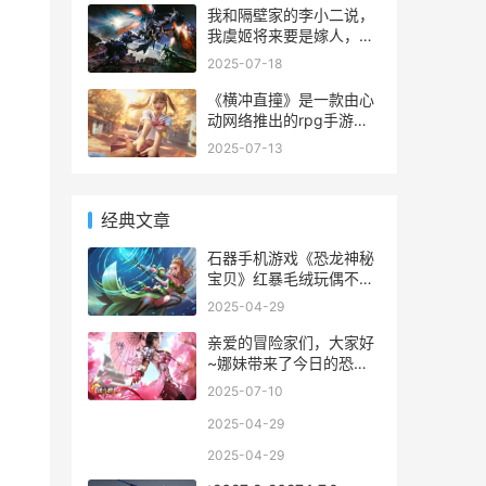
攻略，一起来看看吧。
对玩家来说是非常有帮助
我和隔壁家的李小二说，
的，想要知道这次的糖果
我虞姬将来要是嫁人，一
兑换码有哪些吗？下面小
定要嫁给像项羽那样英俊
2025-07-18
编就为大家带来了《香肠
伟岸、金戈铁马的铁血真
派对》ss7赛季糖果通
汉子!
《横冲直撞》是一款由心
动网络推出的rpg手游，
游戏告别了传统的单人操
2025-07-13
控打怪升级的套路，改用
小队作战，战斗方式也采
用了有趣的对角度弹射玩
经典文章
法，让整个游戏的策略性
得到了极大了的提升。游
石器手机游戏《恐龙神秘
戏使用了全3d的画面，
宝贝》红暴毛绒玩偶不收
费送 石器题材手游
2025-04-29
亲爱的冒险家们，大家好
~娜妹带来了今日的恐龙
小话题：有没有人当年是
2025-07-10
被《恐龙快打》未来世界
中复活的恐龙吸引的？大
2025-04-29
家是坚定的人与恐龙共存
2025-04-29
派吗？