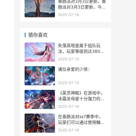
请关注本站！
香肠派对3月3日更新，香
肠派对3月3日更新，今天
香肠派对修复了15个
2025-07-19
bug，其中还包括了最近
的隐身bug。那么究竟修
复了哪些内容呢？下面快
猜你喜欢
跟随九游小编一起来看看
吧。
失落高塔是属于组队玩
法，玩家等级到达380级
即可开启，该副本每天可
2025-07-13
以挑战2次，可以组队进
行挑战！
诸位亲爱的少侠：
2025-07-13
《英灵神殿》在游戏中，
冰霜龙母是十分强力的一
个boss，不过玩家想要找
2025-07-16
到她的位置可不容易，需
要的玩家都只知道要在雪
在香肠派对ss7赛季中，
山里面寻找，但是具体才
玩家们可以通过使用糖果
哪却不知道，下面小编就
通用礼包兑换码在游戏中
2025-07-16
为大家带来完整版的寻找
快速获取海量的糖果，这