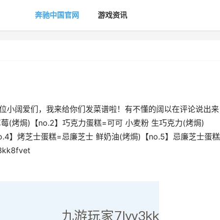
奔驰中国官网
游戏资讯
21哈喽各位小阔爱们，我来给你们发菜谱啦！有不懂的阔以在评论说出来
莓(烤焗)【no.2】巧克力蛋糕=可可 小麦粉 生巧克力(烤焗)
no.4】烤芝士蛋糕=忌廉芝士 鲜奶油(烤焗)【no.5】忌廉芝士蛋糕
k8fvet