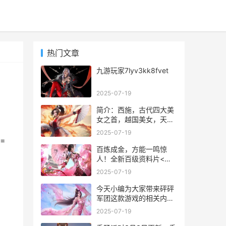
热门文章
九游玩家7lyv3kk8fvet
2025-07-19
简介：西施，古代四大美
女之首，越国美女，天生
丽质，是美的化身和代名
2025-07-19
词。“闭月羞花之貌，沉鱼
=
落雁之容”中的“沉鱼”，讲
百炼成金，方能一鸣惊
的是“西施浣纱”的经典事
人！全新百级资料片<神
迹。
器降临>即将在两天后与
2025-07-19
各位见面。
今天小编为大家带来砰砰
军团这款游戏的相关内容
了，感兴趣的小伙伴们一
2025-07-19
起看看吧，更多手游攻略