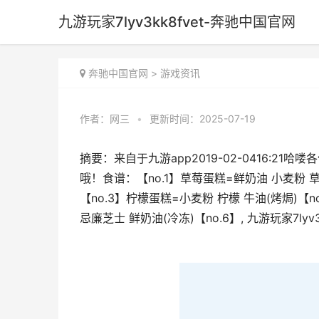
九游玩家7lyv3kk8fvet-奔驰中国官网
奔驰中国官网
>
游戏资讯
作者：
网三
•
更新时间：2025-07-19
摘要：来自于九游app2019-02-0416:
哦！食谱：【no.1】草莓蛋糕=鲜奶油 小麦粉 草
【no.3】柠檬蛋糕=小麦粉 柠檬 牛油(烤焗)【
忌廉芝士 鲜奶油(冷冻)【no.6】, 九游玩家7lyv3k