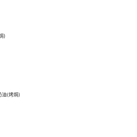
焗)
油(烤焗)