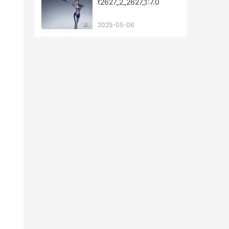
t2627_2_2627_1:7.0
2025-05-06